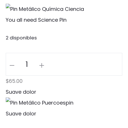
You all need Science Pin
2 disponibles
You
all
$
65.00
need
Suave dolor
Science
Pin
Suave dolor
cantidad