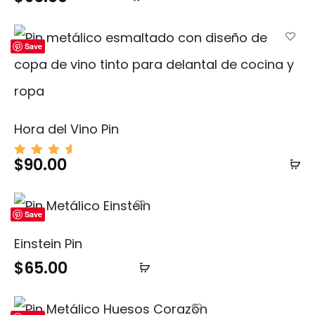
ado
al
con
5.00
carrito
de 5
Save
Hora del Vino Pin
$
90.00
Añ
Valor
ado
al
con
5.00
ca
de 5
Save
Einstein Pin
$
65.00
Añadir
al
carrito