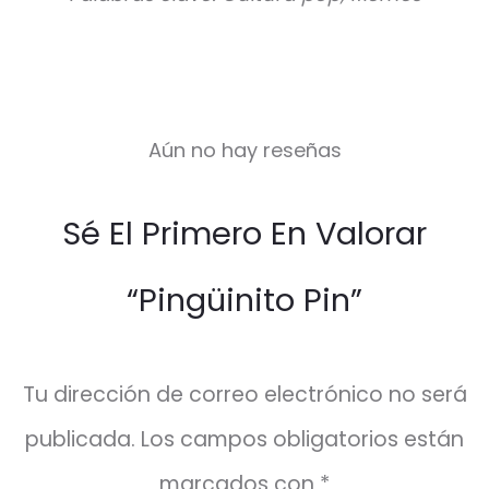
Aún no hay reseñas
V
Sé El Primero En Valorar
a
l
“Pingüinito Pin”
o
r
a
Tu dirección de correo electrónico no será
c
publicada.
Los campos obligatorios están
i
marcados con
*