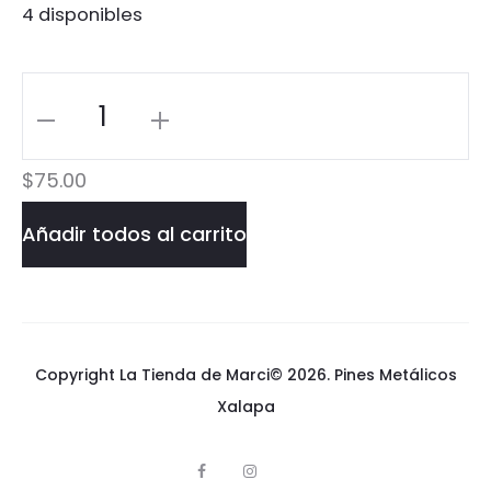
4 disponibles
Suave
dolor
$
75.00
cantidad
Añadir todos al carrito
Copyright La Tienda de Marci© 2026.
Pines Metálicos
Xalapa
F
I
p
a
n