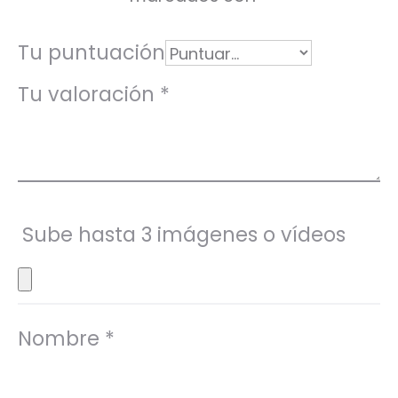
o
n
Tu puntuación
e
Tu valoración
*
s
Sube hasta 3 imágenes o vídeos
Nombre
*