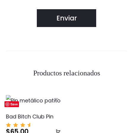
Productos relacionados
Save
Bad Bitch Club Pin
$
65.00
Añadir
Valor