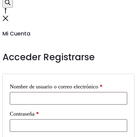
productos
Go
to
Cerrar
top
Mi Cuenta
Acceder
Registrarse
Obligatorio
Nombre de usuario o correo electrónico
*
Obligatorio
Contraseña
*