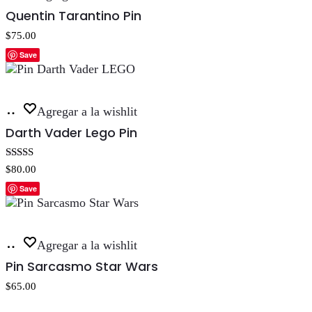
al
Quentin Tarantino Pin
carrito
$
75.00
Save
Añadir
Agregar a la wishlit
al
Darth Vader Lego Pin
carrito
Valorado con
$
80.00
5.00
de 5
Save
Añadir
Agregar a la wishlit
al
Pin Sarcasmo Star Wars
carrito
$
65.00