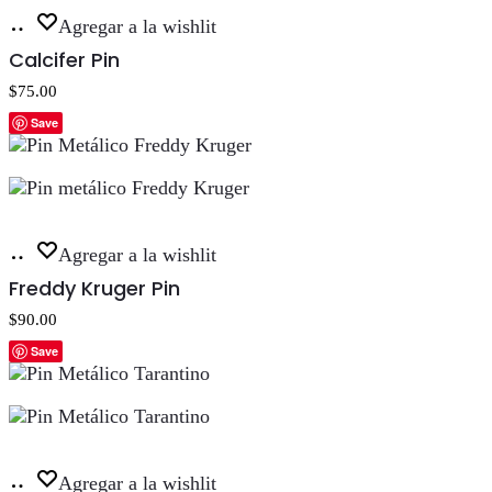
Añadir
Agregar a la wishlit
al
Calcifer Pin
carrito
$
75.00
Save
Añadir
Agregar a la wishlit
al
Freddy Kruger Pin
carrito
$
90.00
Save
Añadir
Agregar a la wishlit