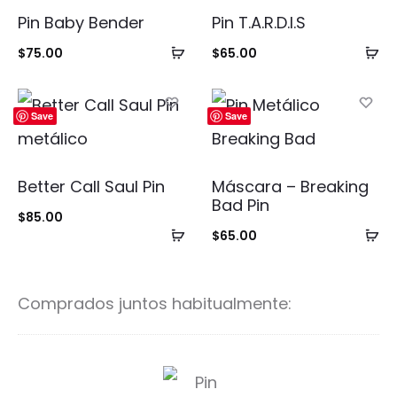
Pin Baby Bender
Pin T.A.R.D.I.S
Añadir
Añ
$
75.00
$
65.00
al
al
carrito
ca
Save
Save
Better Call Saul Pin
Máscara – Breaking
Bad Pin
$
85.00
Añadir
Añ
$
65.00
al
al
carrito
ca
Comprados juntos habitualmente:
P