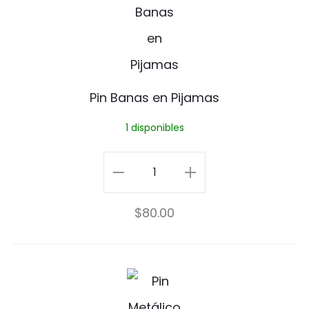
i
n
B
a
Pin Banas en Pijamas
n
1 disponibles
a
s
Pin
e
Banas
$
80.00
n
en
P
Pijamas
i
cantidad
P
j
i