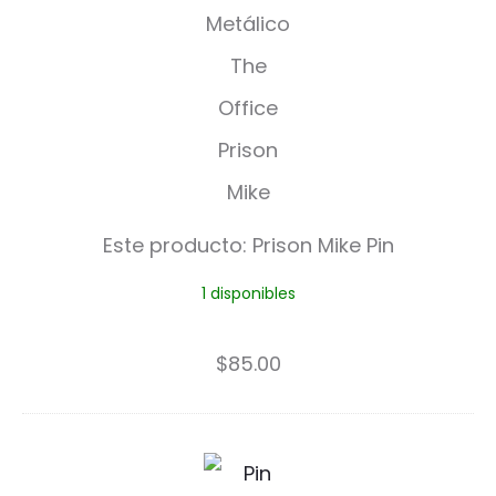
r
i
s
o
n
M
Este producto:
Prison Mike Pin
i
1 disponibles
k
e
$
85.00
P
i
P
n