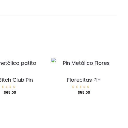
itch Club Pin
Florecitas Pin
Valorad
Valorad
$
65.00
$
55.00
o con
o con
5.00
5.00
de 5
de 5