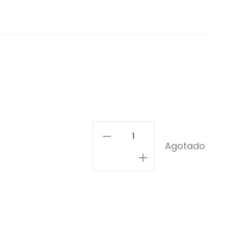
Problemas
Agotado
Pin
cantidad