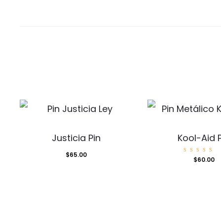
Justicia Pin
Kool-Aid 
$
65.00
Valora
$
60.00
o con
5.00
de 5