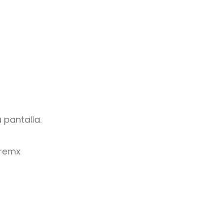
 pantalla.
oremx