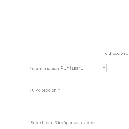
V
a
l
Tu dirección d
o
r
Tu puntuación
a
c
Tu valoración
*
i
o
n
Sube hasta 3 imágenes o vídeos