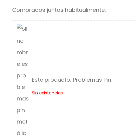
Comprados juntos habitualmente:
Este producto:
Problemas Pin
P
Sin existencias
r
o
b