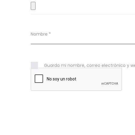
e
s
Nombre
*
Guarda mi nombre, correo electrónico y w