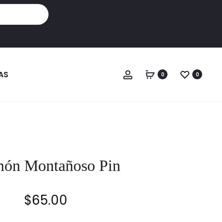
Cuenta
AS
0
0
món Montañoso Pin
$
65.00