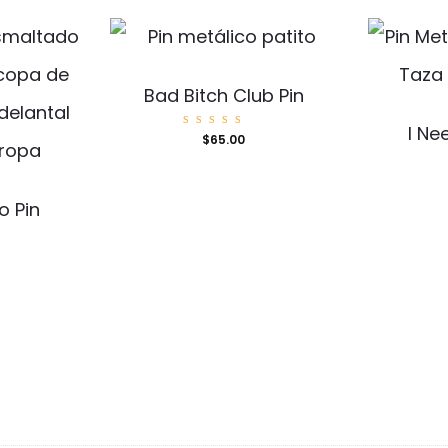
Bad Bitch Club Pin
I Ne
Valorad
$
65.00
o con
5.00
de 5
o Pin
d