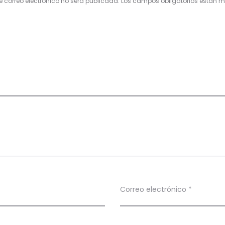
e correo electrónico no será publicada.
Los campos obligatorios están
Correo electrónico
*