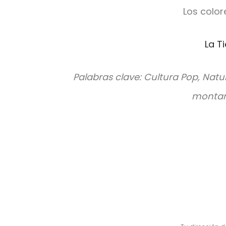
Los color
La T
Palabras clave: Cultura Pop, Natu
montaña
V
a
l