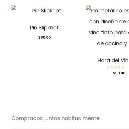
Pin Slipknot
$
80.00
Hora del Vin
Valora
$
90.00
o con
5.00
de 5
Comprados juntos habitualmente: