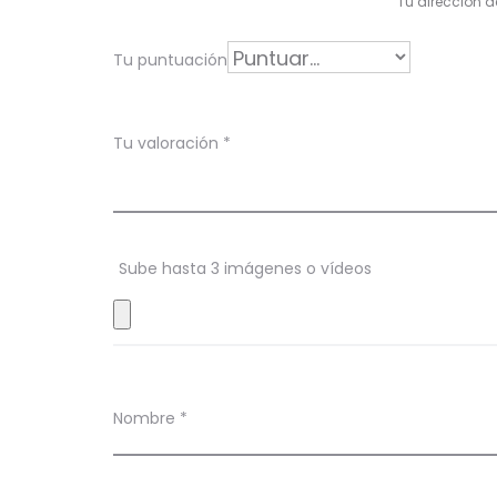
Tu dirección d
o
r
Tu puntuación
a
c
Tu valoración
*
i
o
n
Sube hasta 3 imágenes o vídeos
e
s
Nombre
*