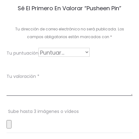
V
Sé El Primero En Valorar “Pusheen Pin”
a
l
Tu dirección de correo electrónico no será publicada.
Los
o
campos obligatorios están marcados con
*
r
Tu puntuación
a
c
Tu valoración
*
i
o
n
Sube hasta 3 imágenes o vídeos
e
s