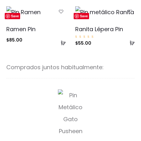
al
al
carrito
ca
Save
Save
Ramen Pin
Ranita Lépera Pin
$
85.00
Añadir
Añ
Valorad
$
55.00
o con
5.00
al
al
de 5
carrito
ca
Comprados juntos habitualmente:
P
u
s
h
e