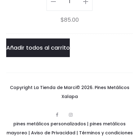
Blockbuster
t
Pin
$
85.00
e
cantidad
r
P
Añadir todos al carrito
i
n
Copyright La Tienda de Marci© 2026.
Pines Metálicos
Xalapa
F
I
p
a
n
pines metálicos personalizados
i
|
pines metálicos
c
s
n
e
t
e
mayoreo
|
Aviso de Privacidad
|
Términos y condiciones
b
a
s
o
g