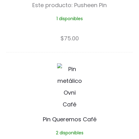
Este producto:
Pusheen Pin
e
1 disponibles
n
P
$
75.00
i
n
P
i
n
Q
u
Pin Queremos Café
e
2 disponibles
r