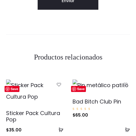
Productos relacionados
Save
Save
Bad Bitch Club Pin
Sticker Pack Cultura
Valorad
$
65.00
o con
Pop
5.00
de 5
Añadir
Añ
$
35.00