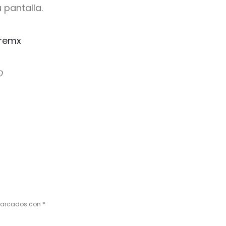
 pantalla.
remx
D
 marcados con
*