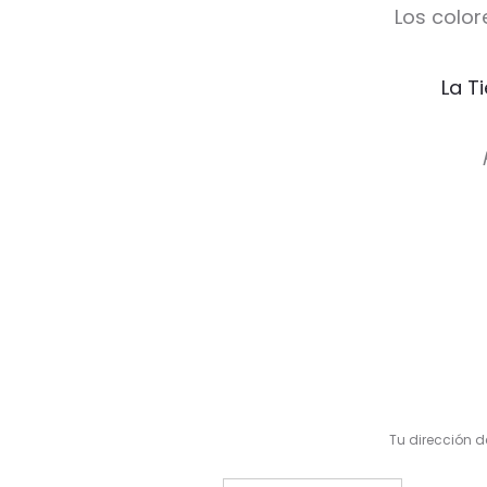
Los color
La T
V
a
l
Tu dirección d
o