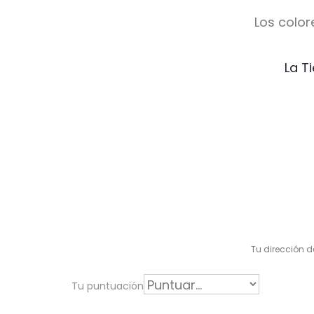
Los color
La T
V
a
l
Tu dirección d
o
r
Tu puntuación