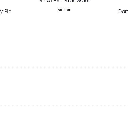
Pin AT-AT Star Wars
y Pin
$
85.00
Dar