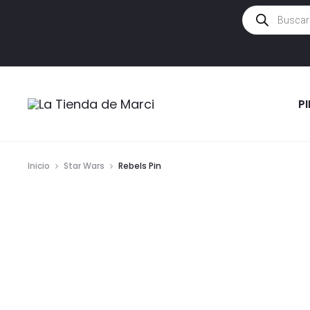
Búsqueda
de
productos
P
Inicio
Star Wars
Rebels Pin