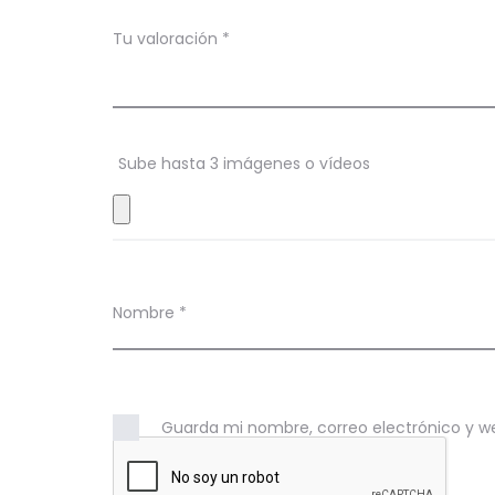
a
c
Tu valoración
*
i
o
n
Sube hasta 3 imágenes o vídeos
e
s
Nombre
*
Guarda mi nombre, correo electrónico y w