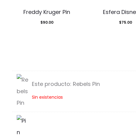
Freddy Kruger Pin
Esfera Disne
$
90.00
$
75.00
Este producto:
Rebels Pin
R
Sin existencias
e
b
e