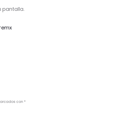
 pantalla.
remx
 marcados con
*