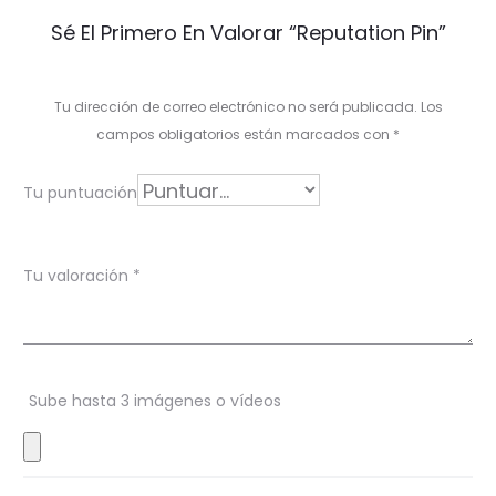
V
Sé El Primero En Valorar “Reputation Pin”
a
l
Tu dirección de correo electrónico no será publicada.
Los
o
campos obligatorios están marcados con
*
r
Tu puntuación
a
c
Tu valoración
*
i
o
n
Sube hasta 3 imágenes o vídeos
e
s