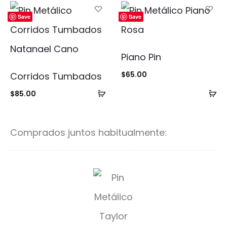
carrito
ca
Save
Save
Piano Pin
$
65.00
Corridos Tumbados
Añadir
Añ
$
85.00
al
al
carrito
ca
Comprados juntos habitualmente:
R
e
p