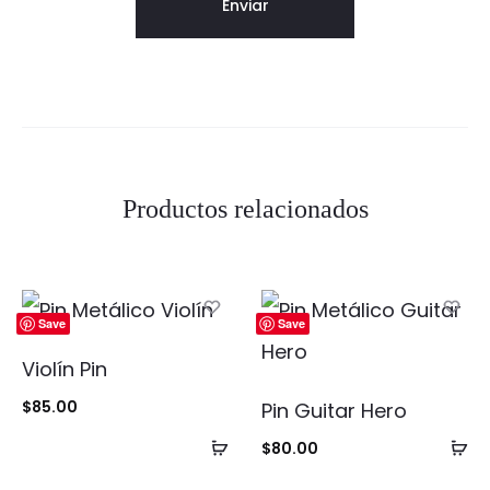
Productos relacionados
Save
Save
Violín Pin
$
85.00
Pin Guitar Hero
Añadir
Añ
$
80.00
al
al