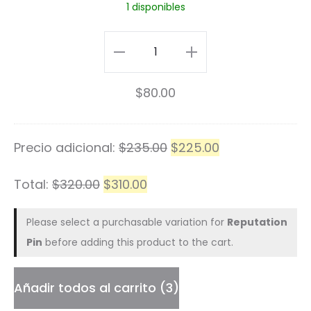
1 disponibles
t
a
Pin
r
Guitar
$
80.00
H
Hero
e
cantidad
Precio adicional:
$
235.00
r
$
225.00
o
Total:
$
320.00
$
310.00
Please select a purchasable variation for
Reputation
Pin
before adding this product to the cart.
Añadir todos al carrito
3