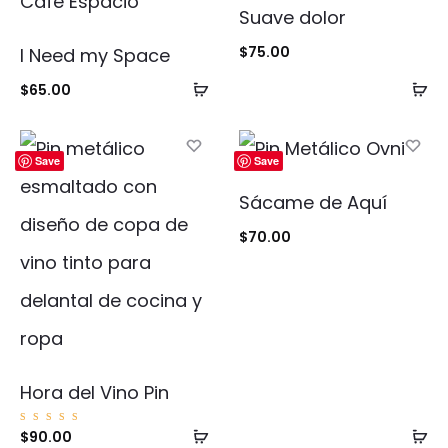
Suave dolor
$
75.00
I Need my Space
Añadir
Añ
$
65.00
al
al
carrito
ca
Save
Save
Sácame de Aquí
$
70.00
Hora del Vino Pin
Añadir
Añ
Valorad
$
90.00
o con