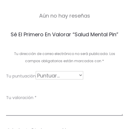
Aún no hay reseñas
V
Sé El Primero En Valorar “Salud Mental Pin”
a
l
Tu dirección de correo electrónico no será publicada.
Los
o
campos obligatorios están marcados con
*
r
Tu puntuación
a
c
Tu valoración
*
i
o
n