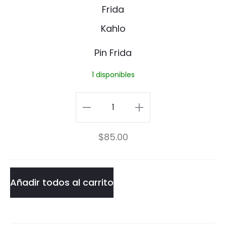
i
n
F
Pin Frida
r
1 disponibles
i
d
Pin
a
Frida
$
85.00
cantidad
Añadir todos al carrito