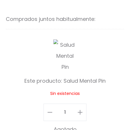
5.00
al
al
de 5
carrito
ca
Comprados juntos habitualmente:
S
a
l
u
Este producto:
Salud Mental Pin
d
Sin existencias
M
e
Salud
n
Mental
Agotado