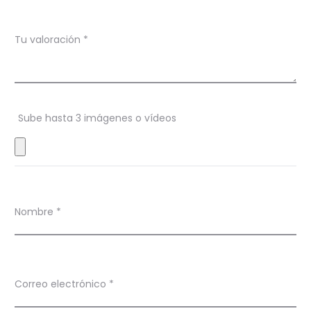
a
c
Tu valoración
*
i
o
n
Sube hasta 3 imágenes o vídeos
e
s
Nombre
*
Correo electrónico
*