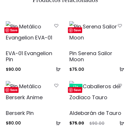
Save
Save
EVA-01 Evangelion
Pin Serena Sailor
Pin
Moon
Añadir
Añ
$
90.00
$
75.00
al
al
carrito
ca
17%
Save
Save
Berserk Pin
Aldebarán de Tauro
Añadir
Añ
El
El
$
80.00
$
75.00
$
90.00