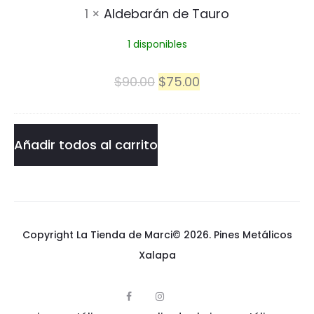
1
×
Aldebarán de Tauro
r
1 disponibles
á
n
El
El
$
90.00
$
75.00
d
precio
precio
e
original
actual
Añadir todos al carrito
T
era:
es:
a
$90.00.
$75.00.
u
Copyright La Tienda de Marci© 2026.
Pines Metálicos
r
Xalapa
o
F
I
p
a
n