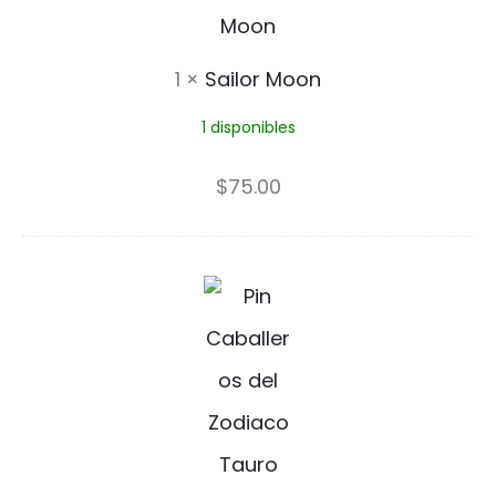
o
r
1
×
Sailor Moon
M
1 disponibles
o
o
$
75.00
n
A
l
d
e
b
a