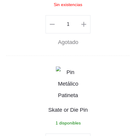
Sin existencias
o
P
Sapito
i
Pin
Agotado
n
cantidad
S
k
a
t
Skate or Die Pin
e
1 disponibles
o