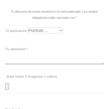
a
l
Tu dirección de correo electrónico no será publicada.
Los campos
o
obligatorios están marcados con
*
r
Tu puntuación
a
c
Tu valoración
*
i
o
n
Sube hasta 3 imágenes o vídeos
e
s