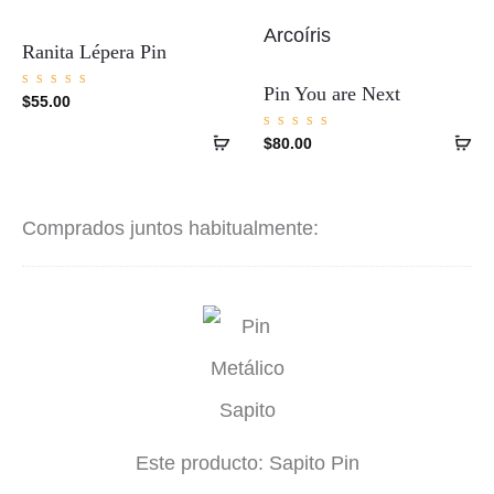
Ranita Lépera Pin
Pin You are Next
Valorad
$
55.00
o con
5.00
de 5
Añadir
Añ
Valorad
$
80.00
o con
5.00
al
al
de 5
carrito
ca
Comprados juntos habitualmente:
S
a
p
i
Este producto:
Sapito Pin
t