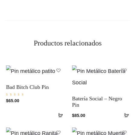
Productos relacionados
Bad Bitch Club Pin
Batería Social – Negro
Valorad
$
65.00
o con
Pin
5.00
de 5
Añadir
Añ
$
85.00
al
al
carrito
ca