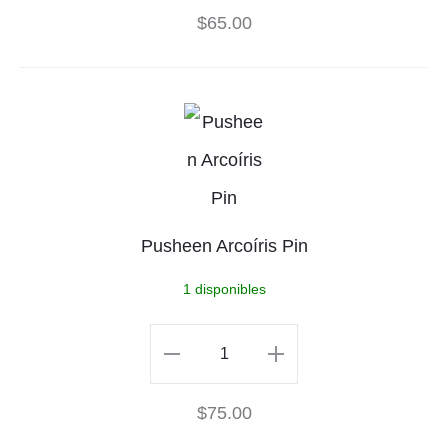
$
65.00
C
Club
l
Pin
u
cantidad
P
b
u
P
s
i
h
Pusheen Arcoíris Pin
n
e
1 disponibles
e
n
Pusheen
A
Arcoíris
$
75.00
r
Pin