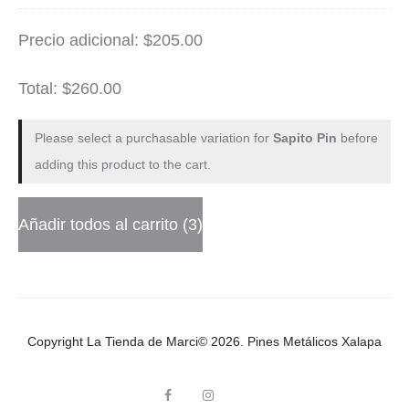
c
cantidad
Precio adicional:
$
205.00
o
í
Total:
$
260.00
r
Please select a purchasable variation for
Sapito Pin
before
i
adding this product to the cart.
s
P
Añadir todos al carrito
3
i
n
Copyright La Tienda de Marci© 2026.
Pines Metálicos Xalapa
F
I
p
a
n