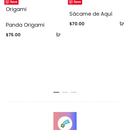
Save
Save
Sácame de Aquí
Añ
$
70.00
Panda Origami
al
Añadir
$
75.00
ca
al
carrito
S
h