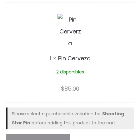
n
P
i
n
C
1
×
Pin Cerveza
e
2 disponibles
r
v
$
85.00
e
z
Please select a purchasable variation for
Shooting
a
Star Pin
before adding this product to the cart.