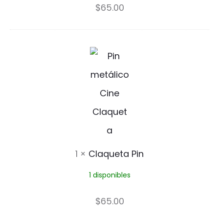
i
$
65.00
n
n
P
C
i
l
n
a
q
u
e
1
×
Claqueta Pin
t
1 disponibles
a
P
$
65.00
i