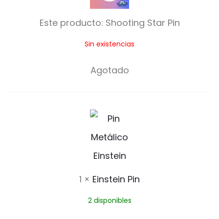
o
Este producto:
Shooting Star Pin
o
Sin existencias
t
i
Agotado
n
g
E
S
i
t
n
a
s
r
1
×
Einstein Pin
t
P
2 disponibles
e
i