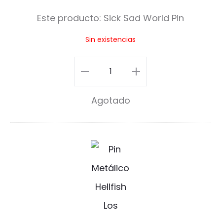
S
Este producto:
Sick Sad World Pin
a
Sin existencias
d
W
Sick
o
Sad
Agotado
r
World
l
Pin
d
cantidad
H
P
e
i
l
n
l
f