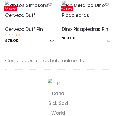
carrito
ca
Save
Save
Cerveza Duff Pin
Dino Picapiedras Pin
$
80.00
Añadir
Añ
Valorad
$
75.00
o con
5.00
al
al
de 5
carrito
ca
Comprados juntos habitualmente:
S
i
c
k