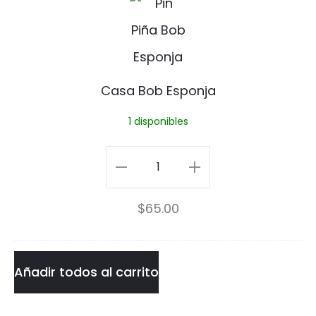
a
s
a
Casa Bob Esponja
B
1 disponibles
o
b
Casa
E
Bob
$
65.00
s
Esponja
p
cantidad
o
Añadir todos al carrito
n