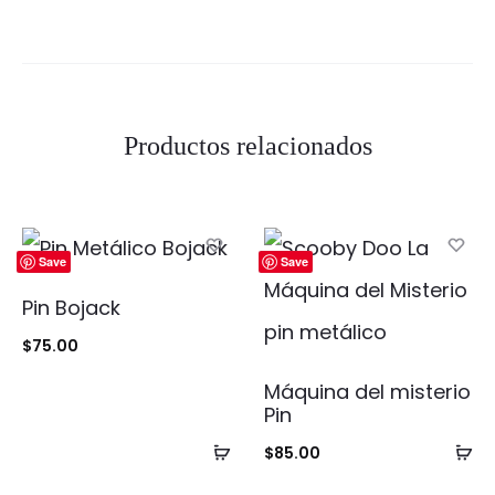
Productos relacionados
Save
Save
Pin Bojack
$
75.00
Máquina del misterio
Pin
Añadir
Añ
$
85.00
al
al