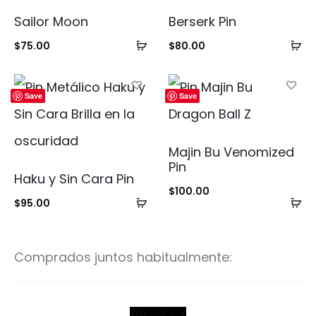
Sailor Moon
Berserk Pin
Añadir
Añ
$
75.00
$
80.00
al
al
carrito
ca
Save
Save
Majin Bu Venomized
Pin
Haku y Sin Cara Pin
$
100.00
Añadir
Añ
$
95.00
al
al
carrito
ca
Comprados juntos habitualmente:
S