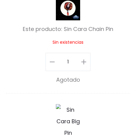
i
n
Este producto:
Sin Cara Chain Pin
C
Sin existencias
a
r
Sin
a
Cara
C
Agotado
Chain
h
Pin
a
cantidad
S
i
i
n
n