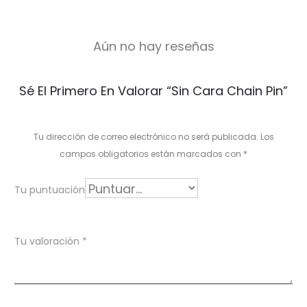
Aún no hay reseñas
V
Sé El Primero En Valorar “Sin Cara Chain Pin”
a
l
Tu dirección de correo electrónico no será publicada.
Los
o
campos obligatorios están marcados con
*
r
Tu puntuación
a
c
Tu valoración
*
i
o
n