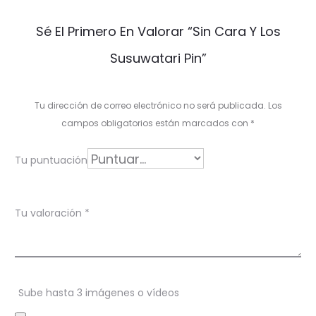
V
Sé El Primero En Valorar “Sin Cara Y Los
a
Susuwatari Pin”
l
o
Tu dirección de correo electrónico no será publicada.
Los
r
campos obligatorios están marcados con
*
a
Tu puntuación
c
i
Tu valoración
*
o
n
e
s
Sube hasta 3 imágenes o vídeos