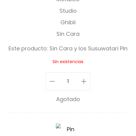
n
C
a
r
Este producto:
Sin Cara y los Susuwatari Pin
a
Sin existencias
y
l
Sin
o
Cara
Agotado
s
y
S
los
u
Susuwatari
S
s