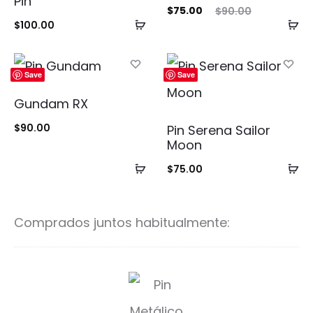
Pin
El
El
$
75.00
$
90.00
Añadir
Añ
$
100.00
precio
precio
al
al
actual
original
carrito
ca
es:
era:
Save
Save
$75.00.
$90.00.
Gundam RX
$
90.00
Pin Serena Sailor
Moon
Añadir
Añ
$
75.00
al
al
carrito
ca
Comprados juntos habitualmente:
S
i