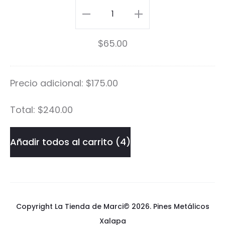
f
Need
f
Coffee
$
65.00
e
Pin
e
cantidad
Precio adicional:
$
175.00
P
i
Total:
$
240.00
n
Añadir todos al carrito
4
Copyright La Tienda de Marci© 2026.
Pines Metálicos
Xalapa