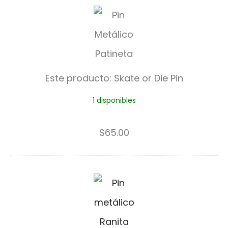
S
k
a
t
Este producto:
Skate or Die Pin
e
1 disponibles
o
r
$
65.00
D
i
R
e
a
P
n
i