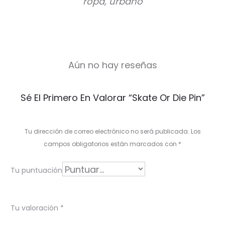
ropa, urbano
Aún no hay reseñas
V
Sé El Primero En Valorar “Skate Or Die Pin”
a
l
Tu dirección de correo electrónico no será publicada.
Los
o
campos obligatorios están marcados con
*
r
Tu puntuación
a
c
Tu valoración
*
i