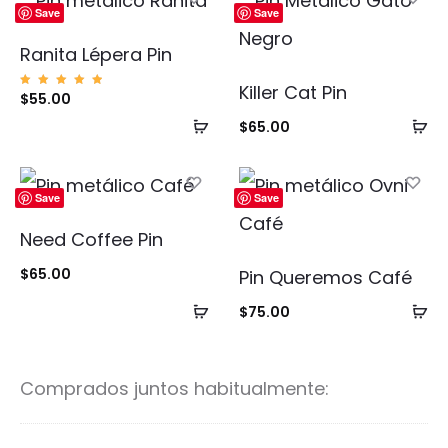
Save
Save
Ranita Lépera Pin
Killer Cat Pin
Valorad
$
55.00
o con
5.00
Añadir
Añ
$
65.00
de 5
al
al
carrito
ca
Save
Save
Need Coffee Pin
$
65.00
Pin Queremos Café
Añadir
Añ
$
75.00
al
al
carrito
ca
Comprados juntos habitualmente: