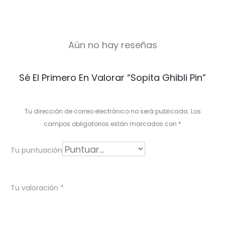
Aún no hay reseñas
V
Sé El Primero En Valorar “Sopita Ghibli Pin”
a
l
Tu dirección de correo electrónico no será publicada.
Los
o
campos obligatorios están marcados con
*
r
Tu puntuación
a
c
Tu valoración
*
i
o