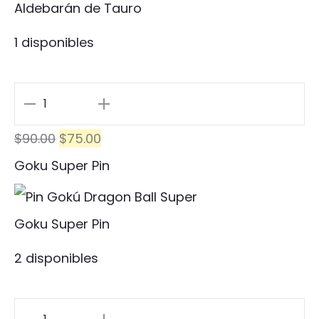
Aldebarán de Tauro
1 disponibles
Aldebarán
de
El
El
$
90.00
$
75.00
Tauro
precio
precio
Goku Super Pin
cantidad
original
actual
era:
es:
Goku Super Pin
$90.00.
$75.00.
2 disponibles
Goku