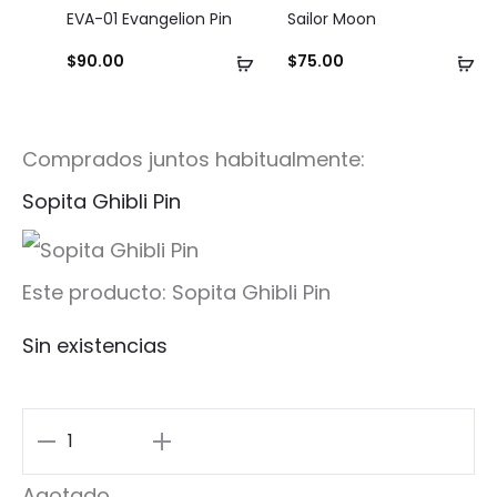
EVA-01 Evangelion Pin
Sailor Moon
Añadir
Añ
$
90.00
$
75.00
al
al
carrito
ca
Comprados juntos habitualmente:
Sopita Ghibli Pin
Este producto:
Sopita Ghibli Pin
Sin existencias
Sopita
Ghibli
Agotado