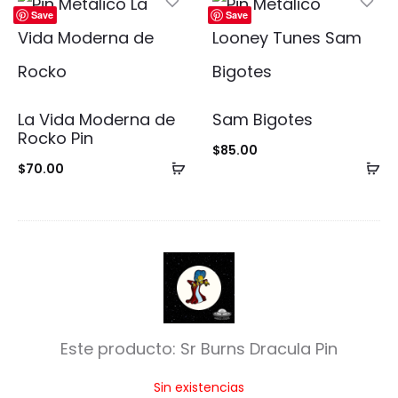
carrito
ca
Save
Save
La Vida Moderna de
Sam Bigotes
Rocko Pin
$
85.00
Añadir
Añ
$
70.00
al
al
carrito
ca
S
r
B
Este producto:
Sr Burns Dracula Pin
u
Sin existencias
r