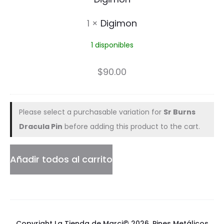
i
1
×
Digimon
m
1 disponibles
o
n
$
90.00
Please select a purchasable variation for
Sr Burns
Dracula Pin
before adding this product to the cart.
Añadir todos al carrito
Copyright La Tienda de Marci© 2026.
Pines Metálicos