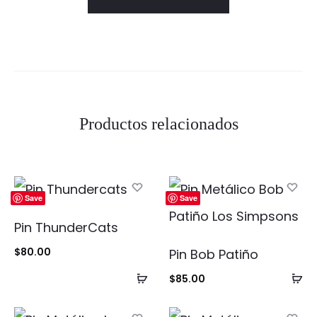
Productos relacionados
Save
Save
Pin ThunderCats
$
80.00
Pin Bob Patiño
Añadir
Añ
$
85.00
al
al