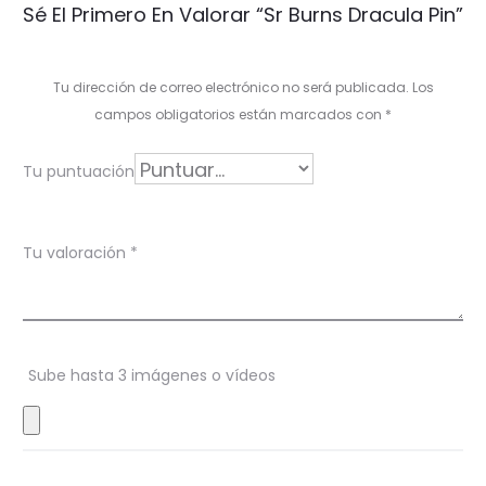
Sé El Primero En Valorar “Sr Burns Dracula Pin”
a
l
Tu dirección de correo electrónico no será publicada.
Los
o
campos obligatorios están marcados con
*
r
Tu puntuación
a
c
Tu valoración
*
i
o
n
Sube hasta 3 imágenes o vídeos
e
s