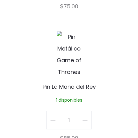
$
75.00
d
Bender
e
cantidad
r
P
i
n
L
a
Pin La Mano del Rey
M
1 disponibles
a
n
Pin
o
La