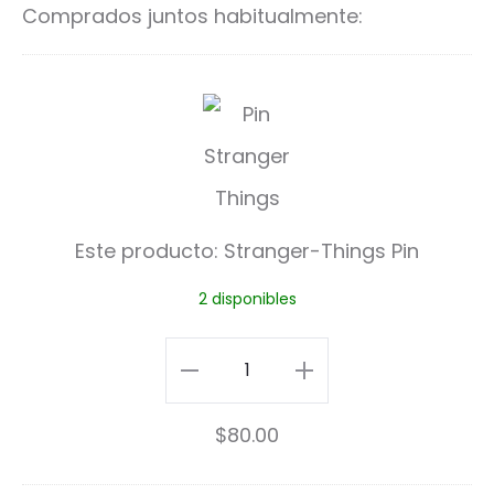
Comprados juntos habitualmente:
S
t
r
a
Este producto:
Stranger-Things Pin
n
2 disponibles
g
e
Stranger-
r
Things
$
80.00
-
Pin
T
cantidad