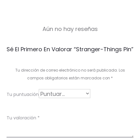
Aún no hay reseñas
V
Sé El Primero En Valorar “Stranger-Things Pin”
a
l
Tu dirección de correo electrónico no será publicada.
Los
o
campos obligatorios están marcados con
*
r
Tu puntuación
a
c
Tu valoración
*
i
o