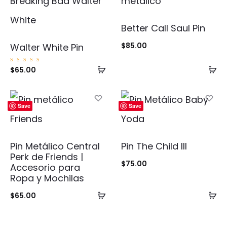
Better Call Saul Pin
$
85.00
Walter White Pin
Añadir
Añ
Valorad
$
65.00
o con
5.00
al
al
de 5
carrito
ca
Save
Save
Pin Metálico Central
Pin The Child III
Perk de Friends |
$
75.00
Accesorio para
Ropa y Mochilas
Añadir
Añ
$
65.00
al
al
carrito
ca