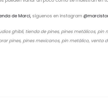
es pueden variar un poco como se muestran en tu
ienda de Marci,
síguenos en instagram
@marcisto
udios ghibli, tienda de pines, pines metálicos, pin 
r pines, pines mexicanos, pin metálico, venta d