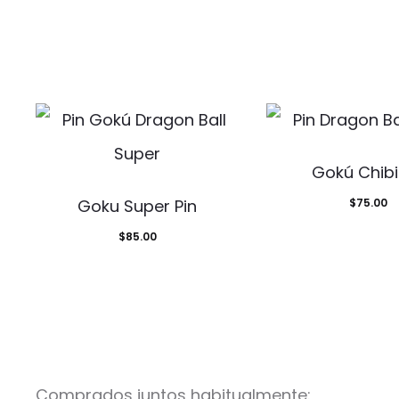
h
e
L
o
v
e
Gokú Chibi
r
Goku Super Pin
$
75.00
s
$
85.00
P
i
n
Comprados juntos habitualmente: