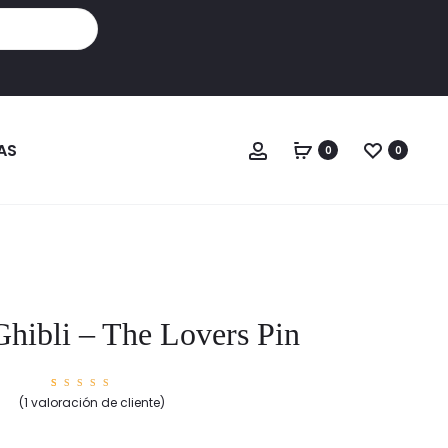
Cuenta
AS
0
0
Ghibli – The Lovers Pin
1
Valorad
(
1
valoración de cliente)
o con
5.00
de
5 en
base a
valorac