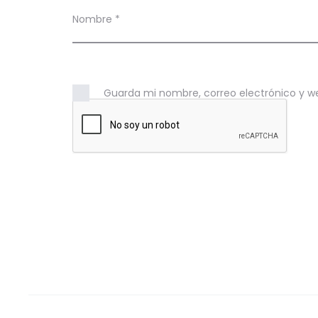
d
Nombre
*
i
o
s
Guarda mi nombre, correo electrónico y w
G
h
i
b
l
i
–
T