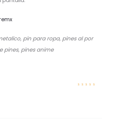
 pantalla.
remx
metalico, pin para ropa, pines al por
e pines, pines anime
Valorad
o con
5
de 5