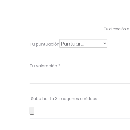
l
o
r
Tu dirección d
a
c
Tu puntuación
i
ó
Tu valoración
*
n
e
n
Sube hasta 3 imágenes o vídeos
S
t
u