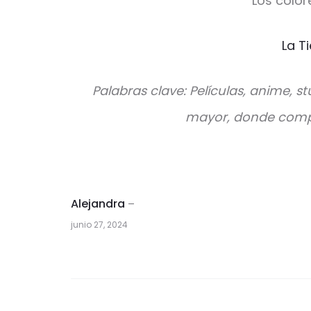
Los color
La T
Palabras clave: Películas, anime, st
mayor, donde compra
Alejandra
–
junio 27, 2024
1
v
a