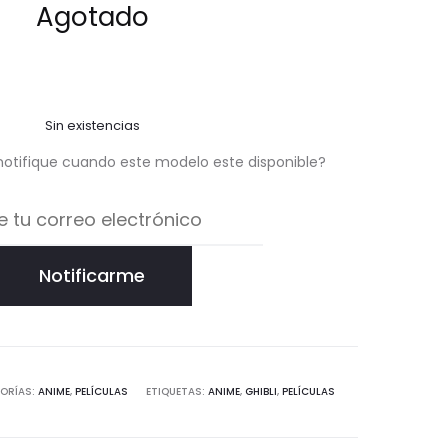
Agotado
ión de
un
cliente
Sin existencias
notifique cuando este modelo este disponible?
Notificarme
ORÍAS:
ANIME
,
PELÍCULAS
ETIQUETAS:
ANIME
,
GHIBLI
,
PELÍCULAS