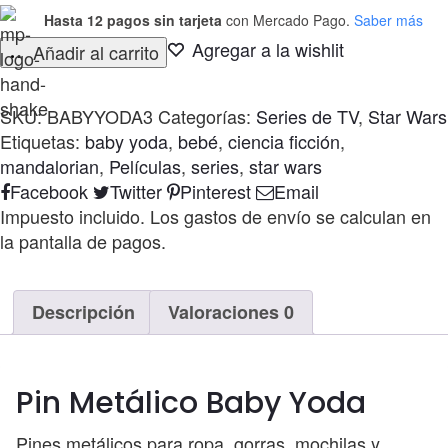
Hasta 12 pagos sin tarjeta
con Mercado Pago.
Saber más
Agregar a la wishlit
Añadir al carrito
SKU:
BABYYODA3
Categorías:
Series de TV
,
Star Wars
Etiquetas:
baby yoda
,
bebé
,
ciencia ficción
,
mandalorian
,
Películas
,
series
,
star wars
Compartir
Facebook
Twitter
Pinterest
Email
Impuesto incluido. Los gastos de envío se calculan en
la pantalla de pagos.
Descripción
Valoraciones
0
Pin Metálico Baby Yoda
Pines metálicos para ropa, gorras, mochilas y