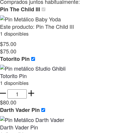
Comprados juntos habitualmente:
Pin The Child III
Este producto:
Pin The Child III
1 disponibles
$
75.00
$
75.00
Totorito Pin
Totorito Pin
1 disponibles
Totorito
Pin
$
80.00
cantidad
Darth Vader Pin
Darth Vader Pin