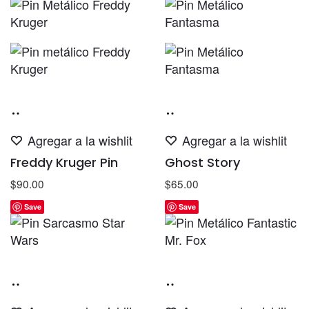
Añadir
Añadir
al
al
Agregar a la wishlit
Agregar a la wishlit
carrito
carrito
Freddy Kruger Pin
Ghost Story
$
90.00
$
65.00
Save
Save
Añadir
Añadir
al
al