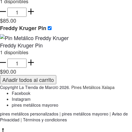
1 disponibles
Darth
Vader
$
85.00
Pin
Freddy Kruger Pin
cantidad
Freddy Kruger Pin
1 disponibles
Freddy
Kruger
$
90.00
Pin
Añadir todos al carrito
cantidad
Copyright La Tienda de Marci© 2026.
Pines Metálicos Xalapa
Facebook
Instagram
pines metálicos mayoreo
pines metálicos personalizados
|
pines metálicos mayoreo
|
Aviso de
Privacidad
|
Términos y condiciones
Go