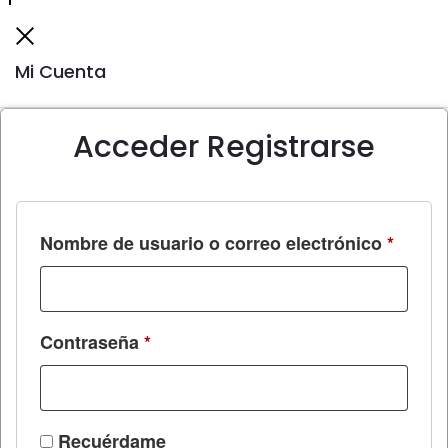
to
Cerrar
top
Mi Cuenta
Acceder
Registrarse
Obliga
Nombre de usuario o correo electrónico
*
Obligatorio
Contraseña
*
Recuérdame