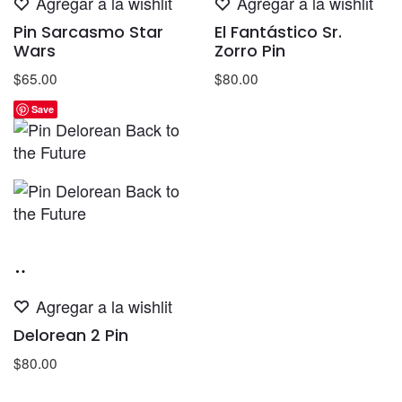
Agregar a la wishlit
Agregar a la wishlit
carrito
carrito
Pin Sarcasmo Star
El Fantástico Sr.
Wars
Zorro Pin
$
65.00
$
80.00
Save
Añadir
al
Agregar a la wishlit
carrito
Delorean 2 Pin
$
80.00