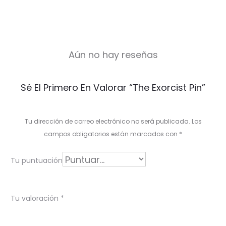
Aún no hay reseñas
V
Sé El Primero En Valorar “The Exorcist Pin”
a
l
Tu dirección de correo electrónico no será publicada.
Los
o
campos obligatorios están marcados con
*
r
Tu puntuación
a
c
Tu valoración
*
i
o