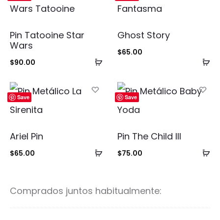
Pin Tatooine Star
Ghost Story
Wars
$
65.00
Añadir
Añ
$
90.00
al
al
carrito
ca
Save
Save
Ariel Pin
Pin The Child III
Añadir
Añ
$
65.00
$
75.00
al
al
carrito
ca
Comprados juntos habitualmente: