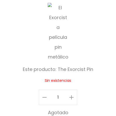
T
h
e
E
x
o
r
Este producto:
The Exorcist Pin
c
Sin existencias
i
s
The
t
Exorcist
Agotado
P
Pin