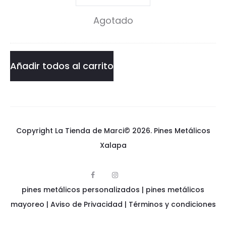
z
Danzig
Agotado
i
Pin
g
cantidad
P
Añadir todos al carrito
i
n
Copyright La Tienda de Marci© 2026.
Pines Metálicos
Xalapa
F
I
p
a
n
pines metálicos personalizados
i
|
pines metálicos
c
s
n
e
t
e
mayoreo
|
Aviso de Privacidad
|
Términos y condiciones
b
a
s
o
g
m
o
r
e
k
a