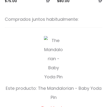
Añadir
Añ
$
75.00
$
80.00
al
al
carrito
ca
Comprados juntos habitualmente:
T
h
e
M
a
n
Este producto:
The Mandalorian - Baby Yoda
d
Pin
a