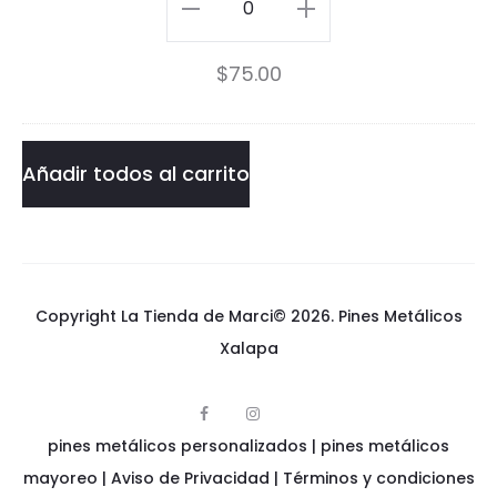
Star
-
Wars
$
75.00
B
-
B
BB8
8
Pin
Añadir todos al carrito
P
cantidad
i
n
Copyright La Tienda de Marci© 2026.
Pines Metálicos
Xalapa
F
I
p
a
n
pines metálicos personalizados
i
|
pines metálicos
c
s
n
e
t
e
mayoreo
|
Aviso de Privacidad
|
Términos y condiciones
b
a
s
o
g