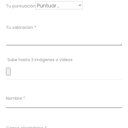
a
Tu puntuación
c
i
Tu valoración
*
o
n
e
s
Sube hasta 3 imágenes o vídeos
Nombre
*