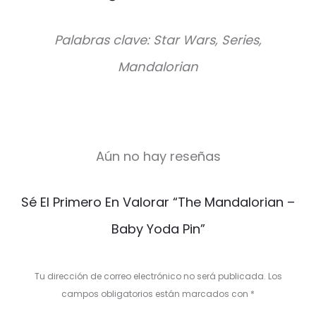
Palabras clave: Star Wars, Series,
Mandalorian
Aún no hay reseñas
V
Sé El Primero En Valorar “The Mandalorian –
a
Baby Yoda Pin”
l
o
Tu dirección de correo electrónico no será publicada.
Los
r
campos obligatorios están marcados con
*