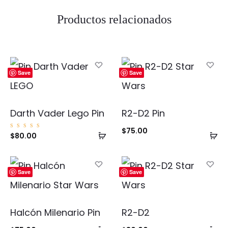
Productos relacionados
Save
Save
Darth Vader Lego Pin
R2-D2 Pin
$
75.00
Añadir
Añ
Valorad
$
80.00
o con
5.00
al
al
de 5
carrito
ca
Save
Save
Halcón Milenario Pin
R2-D2