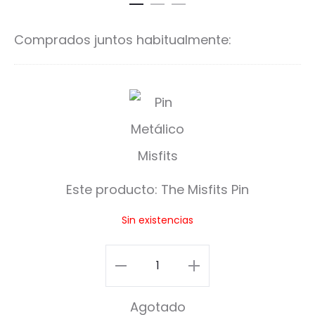
Comprados juntos habitualmente:
T
h
e
M
Este producto:
The Misfits Pin
i
Sin existencias
s
f
The
i
Misfits
Agotado
t