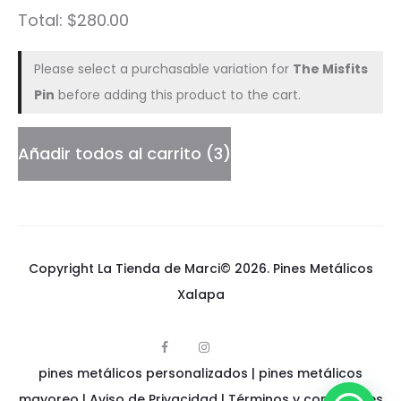
Total:
$
280.00
Please select a purchasable variation for
The Misfits
Pin
before adding this product to the cart.
Añadir todos al carrito
3
Copyright La Tienda de Marci© 2026.
Pines Metálicos
Xalapa
F
I
p
a
n
pines metálicos personalizados
i
|
pines metálicos
c
s
n
e
t
e
mayoreo
|
Aviso de Privacidad
|
Términos y condiciones
b
a