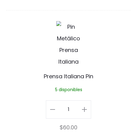
Pin
s
cantidad
P
P
i
r
n
e
n
s
Prensa Italiana Pin
a
5 disponibles
I
t
Prensa
a
Italiana
$
60.00
l
Pin