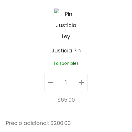
h
J
i
u
c
s
h
t
Justicia Pin
a
i
1 disponibles
P
c
i
i
Justicia
n
a
Pin
$
65.00
P
cantidad
i
Precio adicional:
$
200.00
n