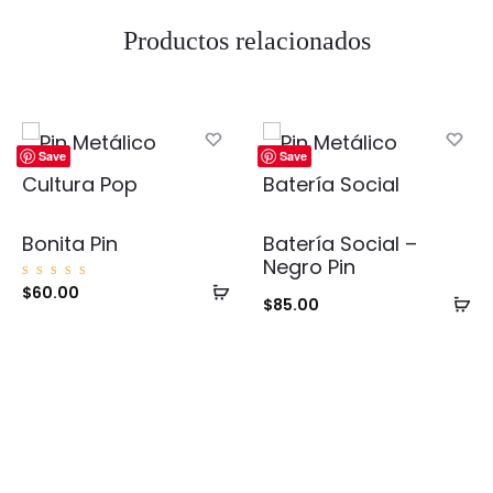
Productos relacionados
Save
Save
Bonita Pin
Batería Social –
Negro Pin
Añadir
Valorad
$
60.00
Añ
o con
$
85.00
5.00
al
de 5
al
carrito
ca