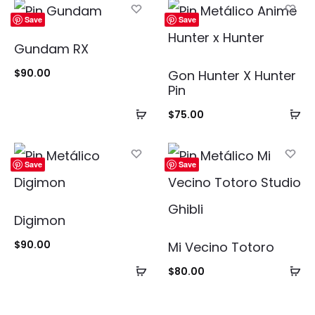
Save
Save
Gundam RX
$
90.00
Gon Hunter X Hunter
Pin
Añadir
Añ
$
75.00
al
al
carrito
ca
Save
Save
Digimon
$
90.00
Mi Vecino Totoro
Añadir
Añ
$
80.00
al
al
carrito
ca