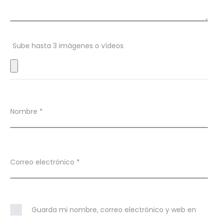
e
n
T
Sube hasta 3 imágenes o vídeos
h
e
T
h
Nombre
*
o
u
Correo electrónico
*
s
a
n
Guarda mi nombre, correo electrónico y web en