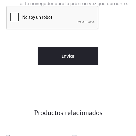
d
este navegador para la próxima vez que comente.
S
u
n
n
y
P
i
n
Productos relacionados