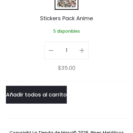
i
Stickers Pack Anime
c
5 disponibles
k
e
Stickers
r
Pack
s
$
35.00
Anime
P
cantidad
a
Añadir todos al carrito
c
k
A
Copyright La Tienda de Marci© 2026.
Pines Metálicos