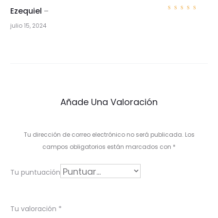
Ezequiel
–
Valorad
o con
5
julio 15, 2024
de 5
1
v
a
l
Añade Una Valoración
o
r
Tu dirección de correo electrónico no será publicada.
Los
a
campos obligatorios están marcados con
*
c
i
Tu puntuación
ó
n
Tu valoración
*