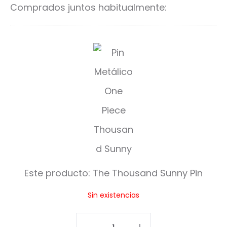
Comprados juntos habitualmente:
T
h
e
T
h
o
u
Este producto:
The Thousand Sunny Pin
s
Sin existencias
a
n
The