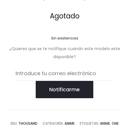
o con
5.00
de
5 en
base a
valorac
Agotado
ión de
un
cliente
Sin existencias
¿Quieres que se te notifique cuando este modelo este
disponible?
Notificarme
SKU:
THOUSAND
CATEGORÍA:
ANIME
ETIQUETAS:
ANIME
,
ONE