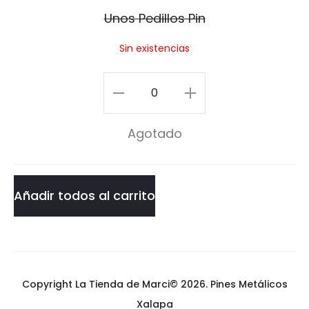
e
Unos Pedillos Pin
d
Sin existencias
i
l
Unos
l
Pedillos
Agotado
o
Pin
s
cantidad
P
Añadir todos al carrito
i
n
Copyright La Tienda de Marci© 2026.
Pines Metálicos
Xalapa