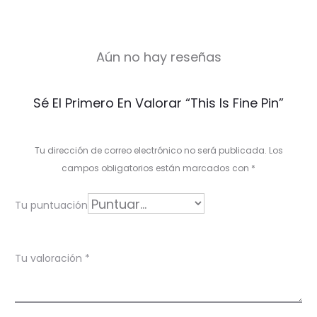
Aún no hay reseñas
V
Sé El Primero En Valorar “This Is Fine Pin”
a
l
Tu dirección de correo electrónico no será publicada.
Los
o
campos obligatorios están marcados con
*
r
Tu puntuación
a
c
Tu valoración
*
i
o