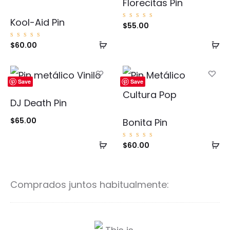
Florecitas Pin
Kool-Aid Pin
Valorad
$
55.00
o con
5.00
de 5
Añadir
Añ
Valorad
$
60.00
o con
5.00
al
al
de 5
carrito
ca
Save
Save
DJ Death Pin
$
65.00
Bonita Pin
Añadir
Añ
Valorad
$
60.00
o con
5.00
al
al
de 5
carrito
ca
Comprados juntos habitualmente:
T