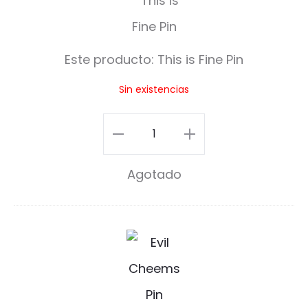
h
i
Este producto:
This is Fine Pin
s
Sin existencias
i
s
This
F
is
Agotado
i
Fine
n
Pin
e
cantidad
E
P
v
i
i
n