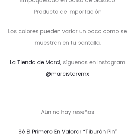
Empaquetado en bolsa de plástico
Producto de importación
Los colores pueden variar un poco como se
muestran en tu pantalla.
La Tienda de Marci,
síguenos en instagram
@marcistoremx
Aún no hay reseñas
V
Sé El Primero En Valorar “Tiburón Pin”