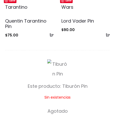
Save
Save
Quentin Tarantino
Lord Vader Pin
Pin
$
90.00
Añadir
Añ
$
75.00
al
al
carrito
ca
T
i
b
Este producto:
Tiburón Pin
u
Sin existencias
r
ó
Agotado