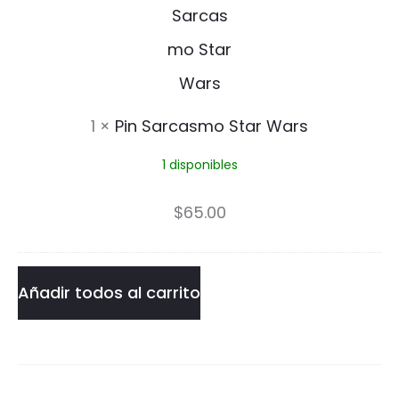
i
n
S
a
1
×
Pin Sarcasmo Star Wars
r
1 disponibles
c
a
$
65.00
s
m
Añadir todos al carrito
o
S
t