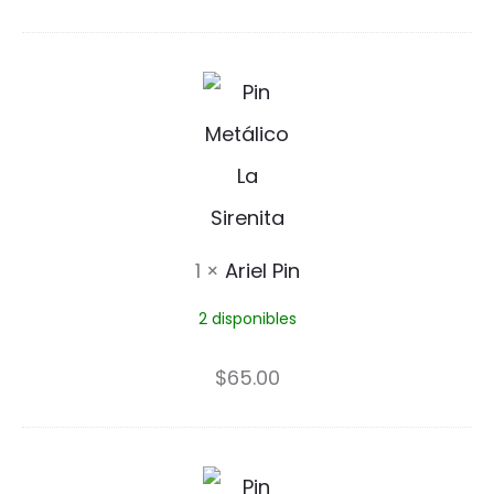
n
P
A
i
r
n
i
e
l
1
×
Ariel Pin
P
2 disponibles
i
n
$
65.00
J