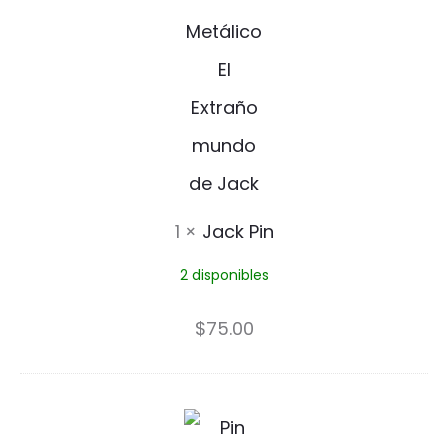
a
c
k
P
i
n
1
×
Jack Pin
2 disponibles
$
75.00
P