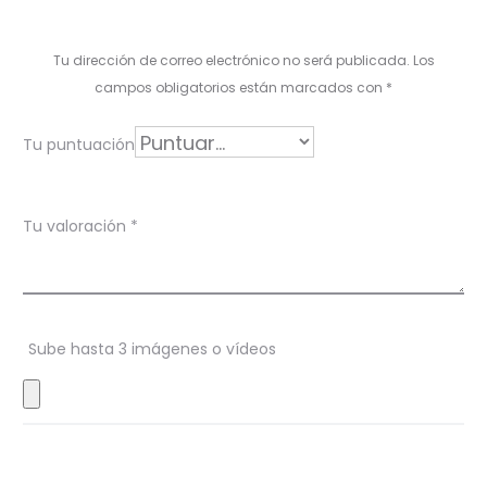
a
l
Tu dirección de correo electrónico no será publicada.
Los
o
campos obligatorios están marcados con
*
r
Tu puntuación
a
c
Tu valoración
*
i
o
n
Sube hasta 3 imágenes o vídeos
e
s