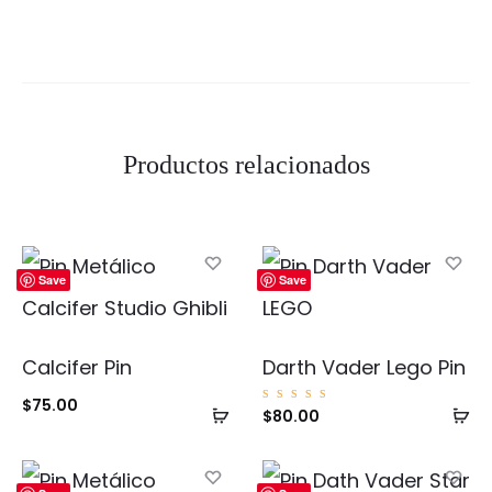
Productos relacionados
Save
Save
Calcifer Pin
Darth Vader Lego Pin
$
75.00
Añadir
Añ
Valorad
$
80.00
o con
5.00
al
al
de 5
carrito
ca