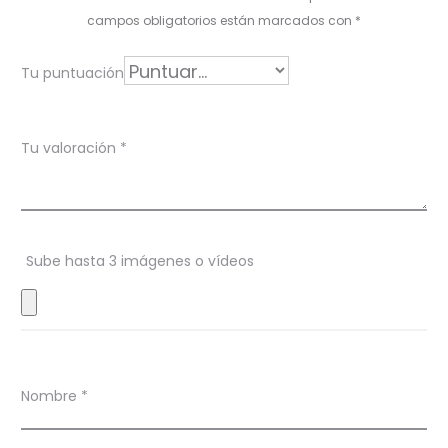
r
campos obligatorios están marcados con
*
a
Tu puntuación
c
i
Tu valoración
*
o
n
e
s
Sube hasta 3 imágenes o vídeos
Nombre
*