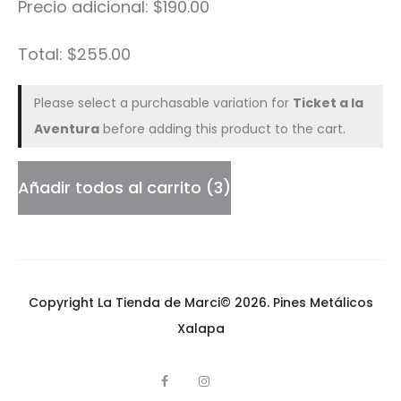
Precio adicional:
$
190.00
u
í
Total:
$
255.00
Please select a purchasable variation for
Ticket a la
Aventura
before adding this product to the cart.
Añadir todos al carrito
3
Copyright La Tienda de Marci© 2026.
Pines Metálicos
Xalapa
F
I
p
a
n