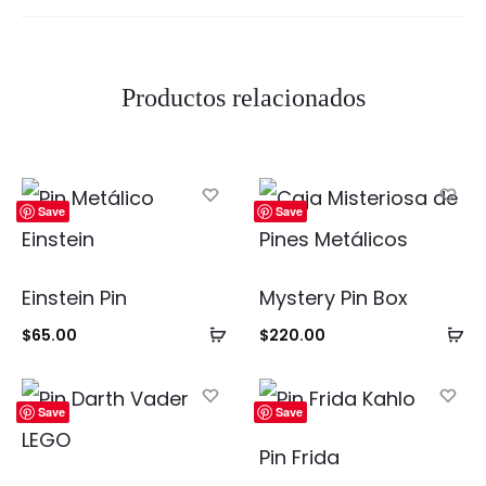
Productos relacionados
Save
Save
Einstein Pin
Mystery Pin Box
Añadir
Añ
$
65.00
$
220.00
al
al
carrito
ca
Save
Save
Pin Frida