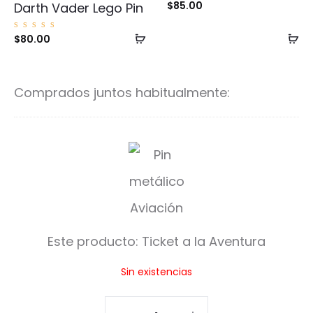
$
85.00
Darth Vader Lego Pin
Añadir
Añ
Valorad
$
80.00
o con
5.00
al
al
de 5
carrito
ca
Comprados juntos habitualmente:
T
i
c
k
Este producto:
Ticket a la Aventura
e
Sin existencias
t
a