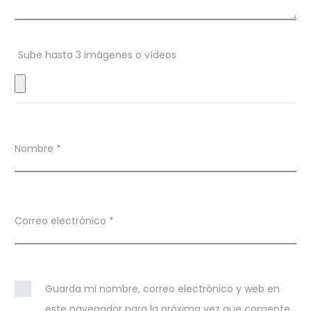
o
n
Sube hasta 3 imágenes o vídeos
e
s
Nombre
*
Correo electrónico
*
Guarda mi nombre, correo electrónico y web en
este navegador para la próxima vez que comente.