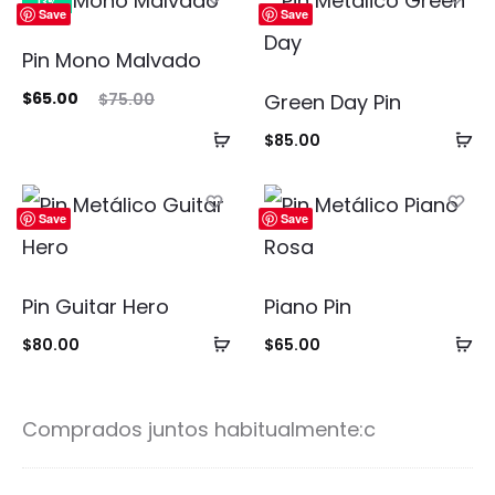
13%
Save
Save
Pin Mono Malvado
El
El
$
65.00
Green Day Pin
$
75.00
cio
precio
Añadir
Añ
$
85.00
ual
original
al
al
es:
era:
carrito
ca
Save
Save
00.
$75.00.
Pin Guitar Hero
Piano Pin
Añadir
Añ
$
80.00
$
65.00
al
al
carrito
ca
Comprados juntos habitualmente:c