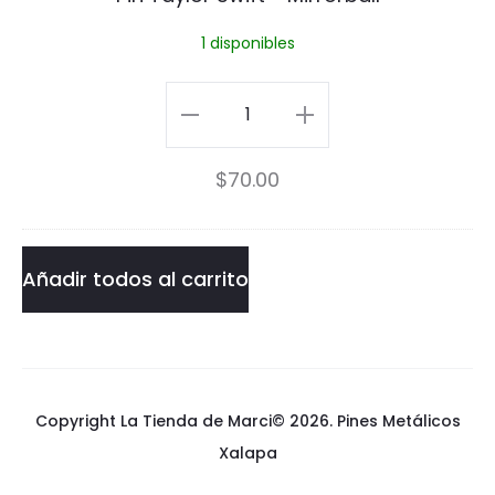
y
1 disponibles
l
o
Pin
r
Taylor
$
70.00
S
Swift
w
-
i
Mirrorball
Añadir todos al carrito
f
cantidad
t
-
Copyright La Tienda de Marci© 2026.
Pines Metálicos
M
Xalapa
i