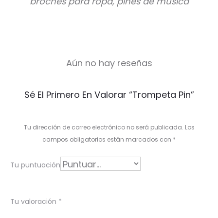
broches para ropa, pines de música
Aún no hay reseñas
V
Sé El Primero En Valorar “Trompeta Pin”
a
l
Tu dirección de correo electrónico no será publicada.
Los
o
campos obligatorios están marcados con
*
r
Tu puntuación
a
c
Tu valoración
*
i