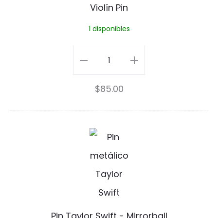
Violín Pin
í
1 disponibles
n
P
Violín
i
Pin
$
85.00
n
cantidad
P
i
n
T
a
Pin Taylor Swift - Mirrorball