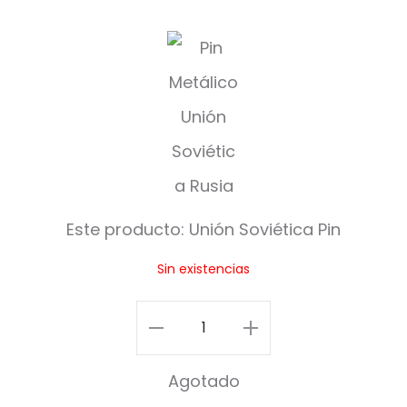
U
n
i
ó
n
S
Este producto:
Unión Soviética Pin
o
Sin existencias
v
i
Unión
é
Soviética
Agotado
t
Pin