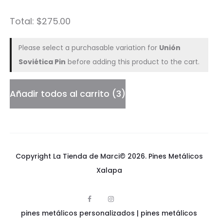
Total:
$
275.00
Please select a purchasable variation for
Unión
Soviética Pin
before adding this product to the cart.
Añadir todos al carrito
3
Copyright La Tienda de Marci© 2026.
Pines Metálicos
Xalapa
F
I
p
a
n
pines metálicos personalizados
i
|
pines metálicos
c
s