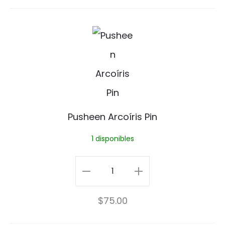
i
cantidad
c
P
a
u
P
s
i
h
n
e
Pusheen Arcoíris Pin
e
1 disponibles
n
A
Pusheen
r
Arcoíris
$
75.00
c
Pin
o