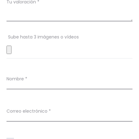
Tu valoración
*
i
o
n
Sube hasta 3 imágenes o vídeos
e
s
Nombre
*
Correo electrónico
*