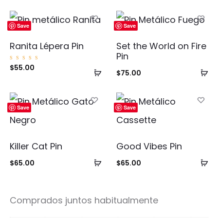
Save
Save
Ranita Lépera Pin
Set the World on Fire
Pin
Valorad
$
55.00
Añadir
Añ
o con
$
75.00
5.00
de 5
al
al
carrito
ca
Save
Save
Killer Cat Pin
Good Vibes Pin
Añadir
Añ
$
65.00
$
65.00
al
al
carrito
ca
Comprados juntos habitualmente