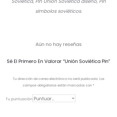
Soviética, Pin Unión Soviética diseño, Pin
símbolos soviéticos.
Aún no hay reseñas
V
Sé El Primero En Valorar “Unión Soviética Pin”
a
l
Tu dirección de correo electrónico no será publicada.
Los
o
campos obligatorios están marcados con
*
r
Tu puntuación
a
c