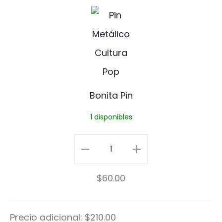
h
B
i
o
c
n
h
i
a
t
Bonita Pin
P
a
1 disponibles
i
P
n
i
Bonita
n
Pin
$
60.00
cantidad
Precio adicional:
$
210.00