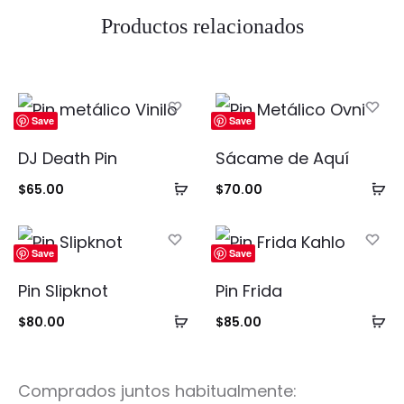
Productos relacionados
Save
Save
DJ Death Pin
Sácame de Aquí
Añadir
Añ
$
65.00
$
70.00
al
al
carrito
ca
Save
Save
Pin Slipknot
Pin Frida
Añadir
Añ
$
80.00
$
85.00
al
al
carrito
ca
Comprados juntos habitualmente: