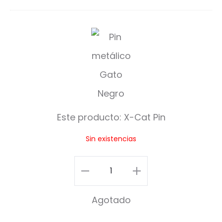
X
-
C
a
t
Este producto:
X-Cat Pin
P
Sin existencias
i
n
X-
Cat
Agotado
Pin