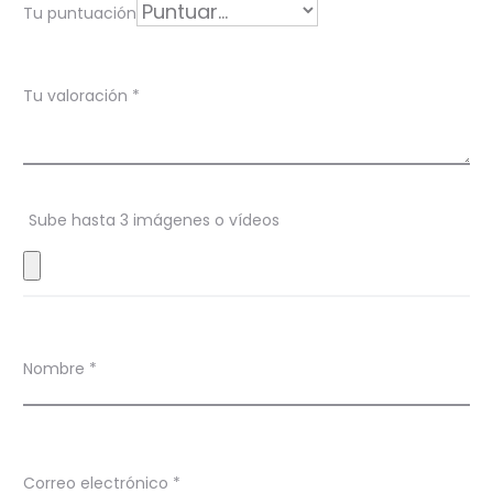
Tu puntuación
n
X
Tu valoración
*
-
C
a
Sube hasta 3 imágenes o vídeos
t
P
i
n
Nombre
*
Correo electrónico
*