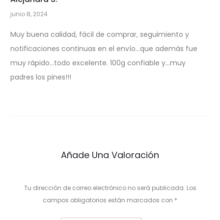
Valorad
o con
5
junio 8, 2024
de 5
1
Muy buena calidad, fácil de comprar, seguimiento y
v
notificaciones continuas en el envío…que además fue
a
muy rápido…todo excelente. 100g confiable y…muy
l
padres los pines!!!
o
r
a
c
Añade Una Valoración
i
ó
Tu dirección de correo electrónico no será publicada.
Los
n
campos obligatorios están marcados con
*
e