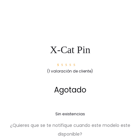
X-Cat Pin
1
Valorad
(
1
valoración de cliente)
o con
5.00
de
5 en
base a
valorac
Agotado
ión de
un
cliente
Sin existencias
¿Quieres que se te notifique cuando este modelo este
disponible?