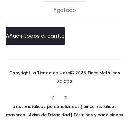
Smasher
c
Agotado
h
Pin
a
e
cantidad
P
r
Añadir todos al carrito
i
P
n
i
n
Copyright La Tienda de Marci© 2026.
Pines Metálicos
Xalapa
F
I
p
a
n
pines metálicos personalizados
i
|
pines metálicos
c
s
n
e
t
e
mayoreo
|
Aviso de Privacidad
|
Términos y condiciones
b
a
s
o
g
m
o
r
e
k
a