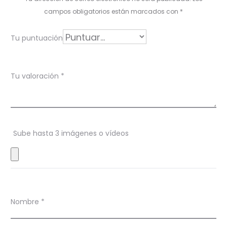
r
campos obligatorios están marcados con
*
a
Tu puntuación
c
i
Tu valoración
*
o
n
e
s
Sube hasta 3 imágenes o vídeos
Nombre
*