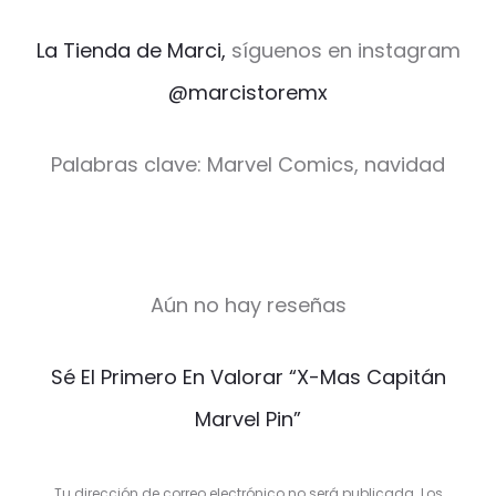
La Tienda de Marci,
síguenos en instagram
@marcistoremx
Palabras clave: Marvel Comics, navidad
Aún no hay reseñas
V
Sé El Primero En Valorar “X-Mas Capitán
a
Marvel Pin”
l
o
Tu dirección de correo electrónico no será publicada.
Los