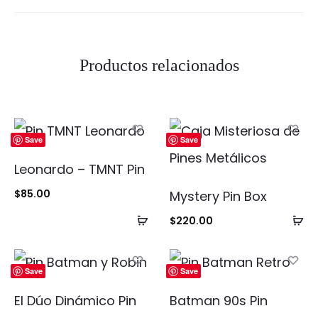
Productos relacionados
Save
Save
Leonardo – TMNT Pin
$
85.00
Mystery Pin Box
Añadir
Añ
$
220.00
al
al
carrito
ca
Save
Save
El Dúo Dinámico Pin
Batman 90s Pin