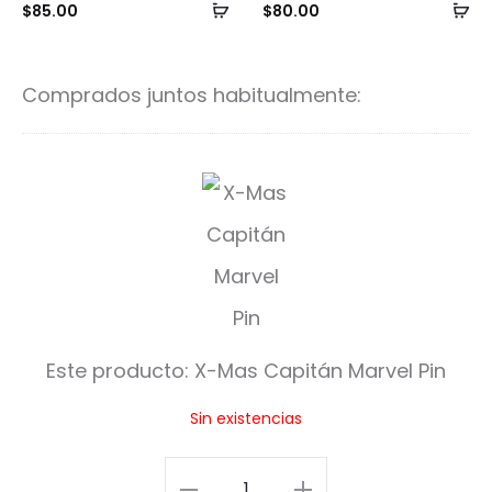
Añadir
Añ
$
85.00
$
80.00
al
al
carrito
ca
Comprados juntos habitualmente:
X
-
M
a
s
Este producto:
X-Mas Capitán Marvel Pin
C
Sin existencias
a
p
X-