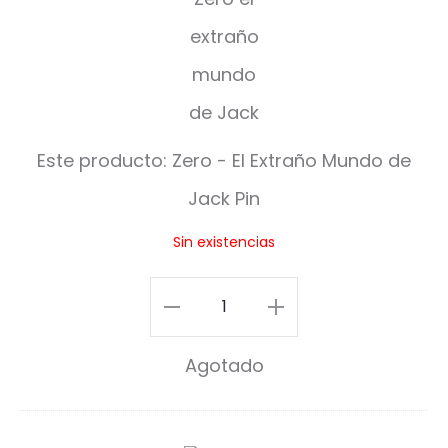
r
o
-
E
Este producto:
Zero - El Extraño Mundo de
l
Jack Pin
E
Sin existencias
x
t
Zero
r
-
Agotado
a
El
ñ
Extraño
o