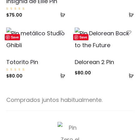
Insignia de Ellie Pin
Añadir
Añ
Valorad
$
75.00
o con
5.00
al
al
de 5
carrito
ca
Save
Save
Totorito Pin
Delorean 2 Pin
$
80.00
Añadir
Añ
Valorad
$
80.00
o con
5.00
al
al
de 5
carrito
ca
Comprados juntos habitualmente.
Z
e