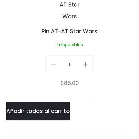
i
i
n
n
A
Pin AT-AT Star Wars
T
1 disponibles
-
A
Pin
T
AT-
$
85.00
S
AT
t
Star
a
Wars
Añadir todos al carrito
r
cantidad
W