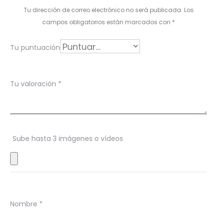
o
Tu dirección de correo electrónico no será publicada.
Los
r
campos obligatorios están marcados con
*
a
Tu puntuación
c
i
Tu valoración
*
o
n
e
s
Sube hasta 3 imágenes o vídeos
Nombre
*