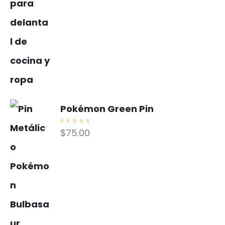
Pokémon Green Pin
Valorad
$
75.00
o con
5.00
de
5