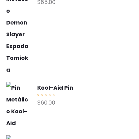
$
65.00
o con
5.00
de
5
Kool-Aid Pin
Valorad
$
60.00
o con
5.00
de
5