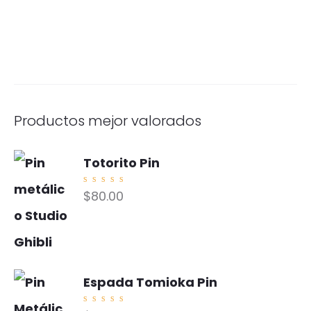
Productos mejor valorados
Totorito Pin
Valorad
$
80.00
o con
5.00
de
5
Espada Tomioka Pin
Valorad