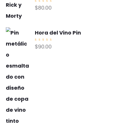
Valorad
$
80.00
o con
5.00
de
5
Hora del Vino Pin
Valorad
$
90.00
o con
5.00
de
5