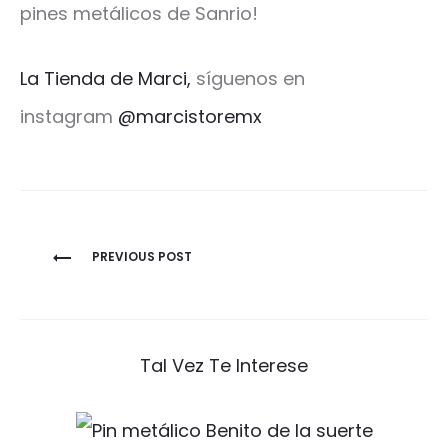
pines metálicos de Sanrio!
La Tienda de Marci,
síguenos en
instagram
@marcistoremx
Navegación
PREVIOUS POST
de
entradas
Tal Vez Te Interese