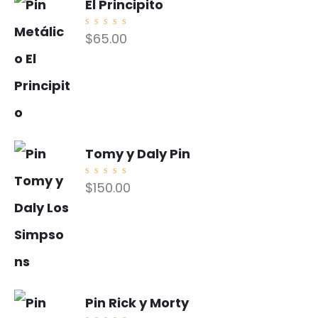
El Principito
Valorad
$
65.00
o con
5.00
de
5
Tomy y Daly Pin
Valorad
$
150.00
o con
5.00
de
5
Pin Rick y Morty