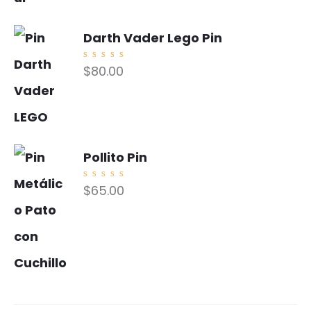
Darth Vader Lego Pin
Valorad
$
80.00
o con
5.00
de
5
Pollito Pin
Valorad
$
65.00
o con
5.00
de
5