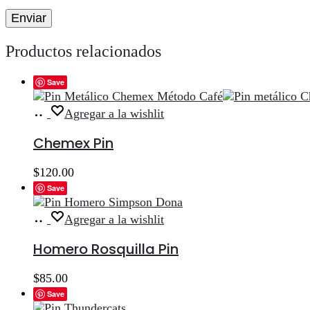
Productos relacionados
Save
Añadir
Agregar a la wishlit
al
carrito
Chemex Pin
$
120.00
Save
Añadir
Agregar a la wishlit
al
carrito
Homero Rosquilla Pin
$
85.00
Save