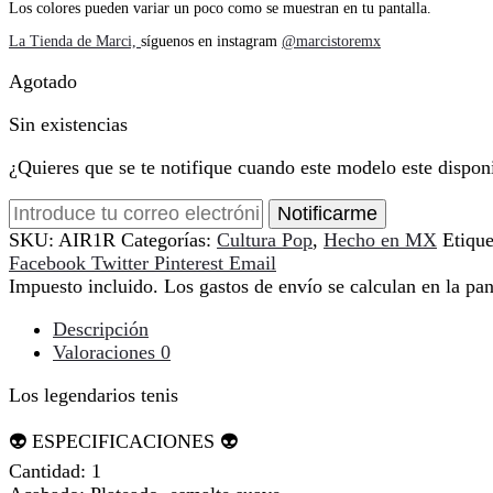
Los colores pueden variar un poco como se muestran en tu pantalla.
La Tienda de Marci,
síguenos en instagram
@marcistoremx
Agotado
Sin existencias
¿Quieres que se te notifique cuando este modelo este dispon
Notificarme
SKU:
AIR1R
Categorías:
Cultura Pop
,
Hecho en MX
Etiqu
Compartir
Facebook
Twitter
Pinterest
Email
Impuesto incluido. Los gastos de envío se calculan en la pan
Descripción
Valoraciones
0
Los legendarios tenis
👽 ESPECIFICACIONES 👽
Cantidad: 1