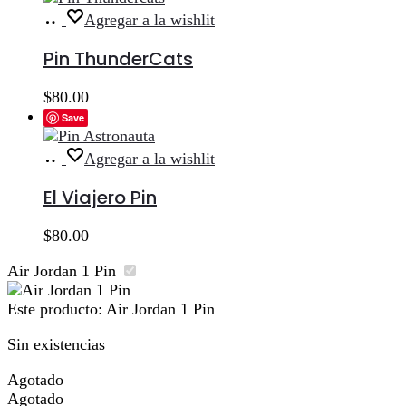
Añadir
Agregar a la wishlit
al
carrito
Pin ThunderCats
$
80.00
Save
Añadir
Agregar a la wishlit
al
carrito
El Viajero Pin
$
80.00
Air Jordan 1 Pin
Este producto:
Air Jordan 1 Pin
Sin existencias
Agotado
Agotado