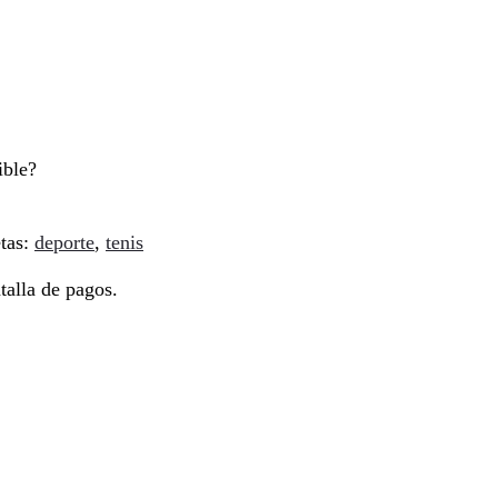
ible?
etas:
deporte
,
tenis
talla de pagos.