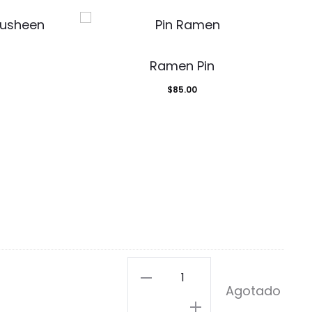
Ramen Pin
$
85.00
Amor
Agotado
al