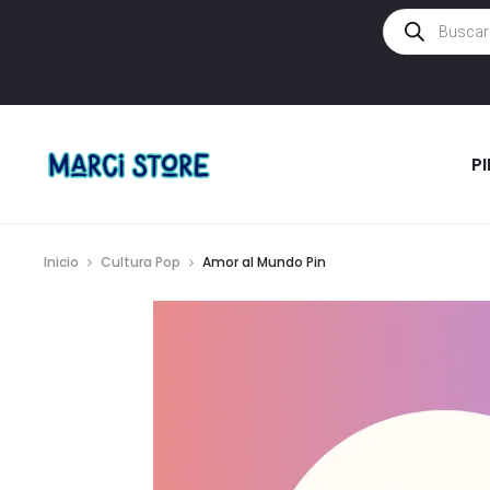
Búsqueda
de
productos
P
Inicio
Cultura Pop
Amor al Mundo Pin