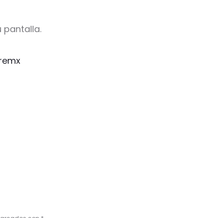
 pantalla.
remx