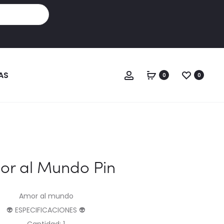
Cuenta
AS
0
0
or al Mundo Pin
Amor al mundo
👽 ESPECIFICACIONES 👽