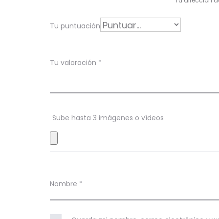
Tu dirección d
o
r
Tu puntuación
a
c
Tu valoración
*
i
o
n
Sube hasta 3 imágenes o vídeos
e
s
Nombre
*