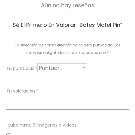
Aún no hay reseñas
V
Sé El Primero En Valorar “Bates Motel Pin”
a
l
Tu dirección de correo electrónico no será publicada.
Los
o
campos obligatorios están marcados con
*
r
Tu puntuación
a
c
Tu valoración
*
i
o
n
Sube hasta 3 imágenes o vídeos
e