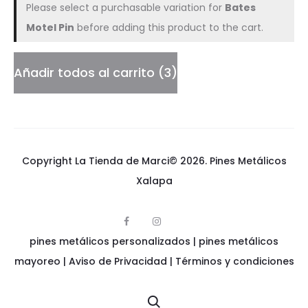
Please select a purchasable variation for
Bates
W
Motel Pin
before adding this product to the cart.
a
r
Añadir todos al carrito
3
s
Copyright La Tienda de Marci© 2026.
Pines Metálicos
Xalapa
F
I
p
a
n
pines metálicos personalizados
i
|
pines metálicos
c
s
n
e
t
e
mayoreo
|
Aviso de Privacidad
|
Términos y condiciones
b
a
s
o
g
m
o
r
e
k
a
t
m
á