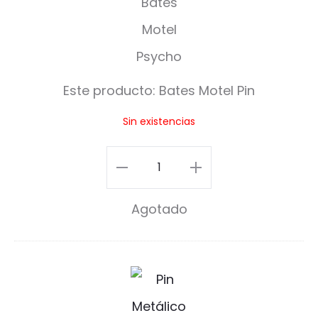
e
s
M
Este producto:
Bates Motel Pin
o
Sin existencias
t
e
Bates
l
Motel
Agotado
P
Pin
i
cantidad
n
E
s