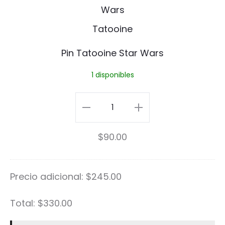
T
i
a
n
t
Pin Tatooine Star Wars
o
1 disponibles
o
i
Pin
n
Tatooine
$
90.00
e
Star
S
Wars
Precio adicional:
$
245.00
t
cantidad
a
Total:
$
330.00
r