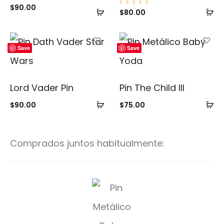
$
90.00
Añadir
Añ
Valorad
$
80.00
o con
5.00
al
al
de 5
carrito
ca
Save
Save
Lord Vader Pin
Pin The Child III
Añadir
Añ
$
90.00
$
75.00
al
al
carrito
ca
Comprados juntos habitualmente:
B
a
t