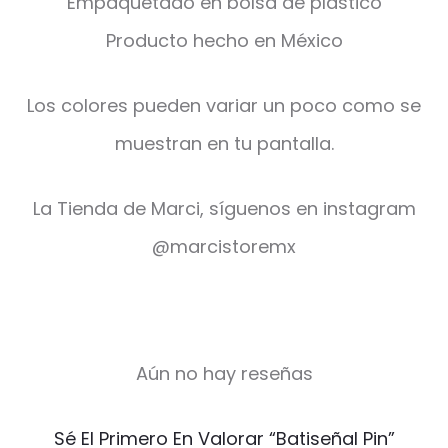
Empaquetado en bolsa de plástico
Producto hecho en México
Los colores pueden variar un poco como se
muestran en tu pantalla.
La Tienda de Marci, síguenos en instagram
@marcistoremx
Aún no hay reseñas
V
Sé El Primero En Valorar “Batiseñal Pin”