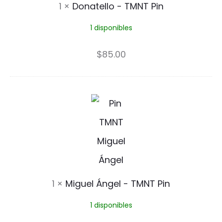
1
×
Donatello - TMNT Pin
e
1 disponibles
l
l
$
85.00
o
-
M
T
i
M
g
N
u
T
e
1
×
Miguel Ángel - TMNT Pin
P
l
i
1 disponibles
Á