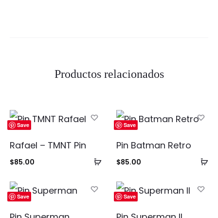
Productos relacionados
Save
Save
Rafael – TMNT Pin
Pin Batman Retro
Añadir
Añ
$
85.00
$
85.00
al
al
carrito
ca
Save
Save
Pin Superman
Pin Superman II