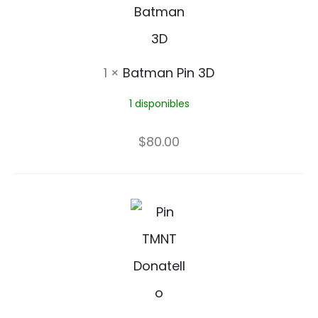
a
P
t
i
m
1
×
Batman Pin 3D
n
a
1 disponibles
n
P
$
80.00
i
n
D
3
o
D
n
a
t