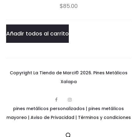
n
n
$
85.00
g
e
Añadir todos al carrito
l
-
T
Copyright La Tienda de Marci© 2026.
Pines Metálicos
M
Xalapa
N
T
F
I
p
a
n
pines metálicos personalizados
i
|
pines metálicos
P
c
s
n
e
t
e
mayoreo
|
Aviso de Privacidad
|
Términos y condiciones
b
a
i
s
o
g
m
o
r
e
k
a
n
t
m