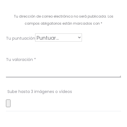
a
l
Tu dirección de correo electrónico no será publicada.
Los
o
campos obligatorios están marcados con
*
r
Tu puntuación
a
c
Tu valoración
*
i
o
n
Sube hasta 3 imágenes o vídeos
e
s