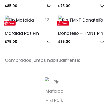
Añadir
Añ
$
85.00
$
75.00
al
al
carrito
ca
Save
Save
Mafalda Paz Pin
Donatello – TMNT Pin
Añadir
Añ
$
75.00
$
85.00
al
al
carrito
ca
Comprados juntos habitualmente:
P
i
n
M