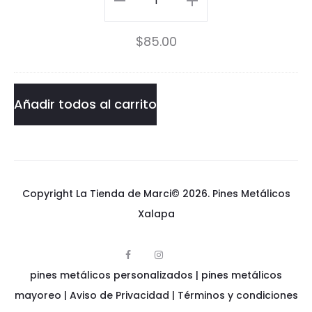
Pin
$
85.00
cantidad
Añadir todos al carrito
Copyright La Tienda de Marci© 2026.
Pines Metálicos
Xalapa
F
I
p
a
n
pines metálicos personalizados
i
|
pines metálicos
c
s
n
e
t
e
mayoreo
|
Aviso de Privacidad
|
Términos y condiciones
b
a
s
o
g