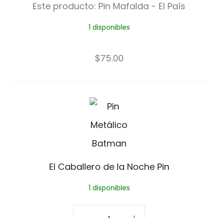
Este producto:
Pin Mafalda - El País
a
1 disponibles
f
a
$
75.00
l
d
E
a
l
-
C
E
a
l
El Caballero de la Noche Pin
b
P
1 disponibles
a
a
l
El