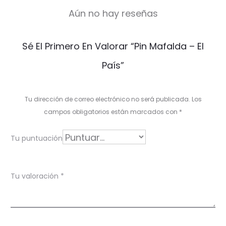
Aún no hay reseñas
V
Sé El Primero En Valorar “Pin Mafalda – El
a
País”
l
o
Tu dirección de correo electrónico no será publicada.
Los
r
campos obligatorios están marcados con
*
a
Tu puntuación
c
i
Tu valoración
*
o
n
e