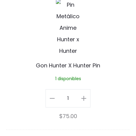
Moon
G
S
cantidad
o
a
n
i
H
l
u
o
n
Gon Hunter X Hunter Pin
r
t
1 disponibles
M
e
o
r
Gon
o
X
Hunter
n
$
75.00
H
X
u
Hunter