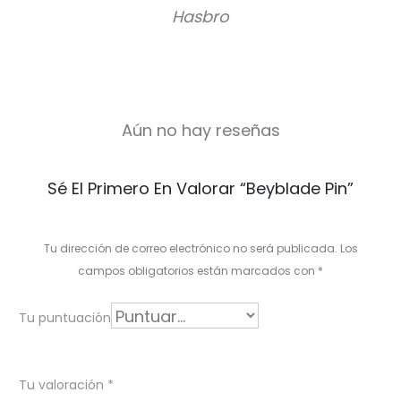
Hasbro
Aún no hay reseñas
V
Sé El Primero En Valorar “Beyblade Pin”
a
l
Tu dirección de correo electrónico no será publicada.
Los
o
campos obligatorios están marcados con
*
r
Tu puntuación
a
c
Tu valoración
*
i