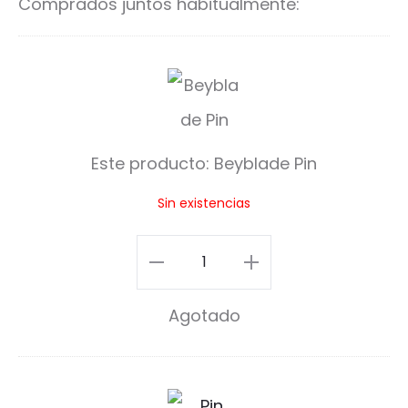
Comprados juntos habitualmente:
B
e
y
Este producto:
Beyblade Pin
b
Sin existencias
l
a
Beyblade
d
Pin
Agotado
e
cantidad
P
i
P