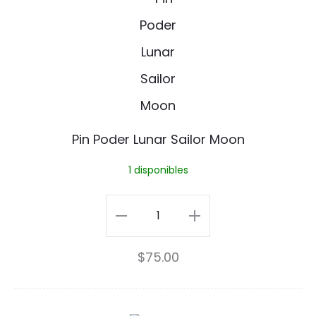
n
i
n
P
o
d
Pin Poder Lunar Sailor Moon
e
1 disponibles
r
L
Pin
u
Poder
$
75.00
n
Lunar
a
Sailor
r