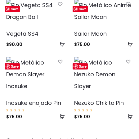
Save
Save
Vegeta SS4
Sailor Moon
Añadir
Añ
$
90.00
$
75.00
al
al
carrito
ca
Save
Save
Inosuke enojado Pin
Nezuko Chikita Pin
Añadir
Añ
Valorad
Valorad
$
75.00
$
75.00
o con
o con
5.00
5.00
al
al
de 5
de 5
carrito
ca