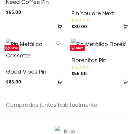
Need Coffee Pin
$
65.00
Pin You are Next
Añadir
Añ
Valorad
$
80.00
o con
5.00
al
al
de 5
carrito
ca
Save
Save
Florecitas Pin
Good Vibes Pin
Valorad
$
55.00
o con
5.00
Añadir
Añ
$
65.00
de 5
al
al
carrito
ca
Comprados juntos habitualmente:
B