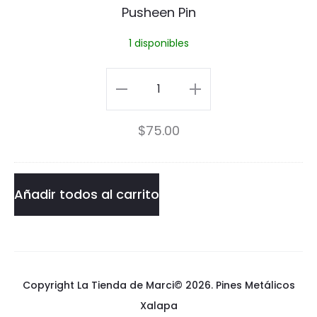
Pusheen Pin
e
1 disponibles
n
P
Pusheen
i
Pin
$
75.00
n
cantidad
Añadir todos al carrito
Copyright La Tienda de Marci© 2026.
Pines Metálicos
Xalapa