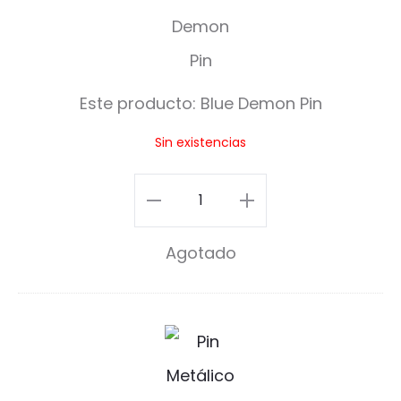
l
u
e
Este producto:
Blue Demon Pin
D
Sin existencias
e
m
Blue
o
Demon
Agotado
n
Pin
P
cantidad
i
B
n
o
n