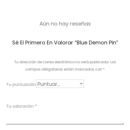
Aún no hay reseñas
V
Sé El Primero En Valorar “Blue Demon Pin”
a
l
Tu dirección de correo electrónico no será publicada.
Los
o
campos obligatorios están marcados con
*
r
Tu puntuación
a
c
Tu valoración
*
i
o