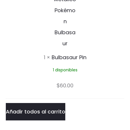
t
l
e
b
r
a
B
s
l
a
1
×
Bulbasaur Pin
u
u
e
1 disponibles
r
P
P
$
60.00
i
i
n
n
Añadir todos al carrito