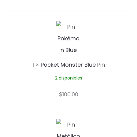
6
4
P
P
o
i
c
n
k
1
×
Pocket Monster Blue Pin
e
2 disponibles
t
M
$
100.00
o
n
B
s
u