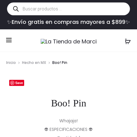
Búsqueda
de
productos
✨Envío gratis en compras mayores a $899✨
Inicio
Hecho en MX
Boo! Pin
Save
Boo! Pin
Whajaja!
👽 ESPECIFICACIONES 👽