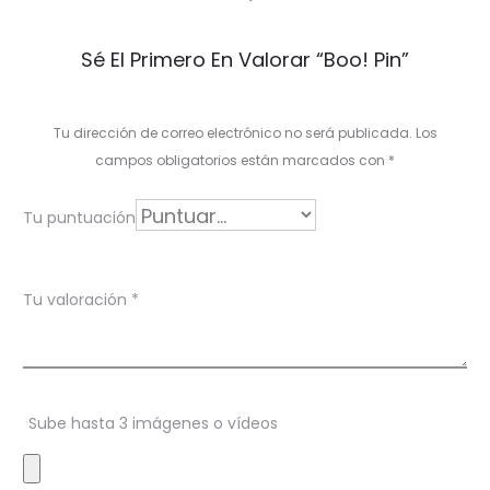
V
Sé El Primero En Valorar “Boo! Pin”
a
l
Tu dirección de correo electrónico no será publicada.
Los
o
campos obligatorios están marcados con
*
r
Tu puntuación
a
c
Tu valoración
*
i
o
n
Sube hasta 3 imágenes o vídeos
e
s