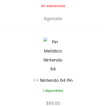
Sin existencias
P
i
Agotado
n
N
i
n
t
e
1
×
Nintendo 64 Pin
n
1 disponibles
d
o
$
85.00