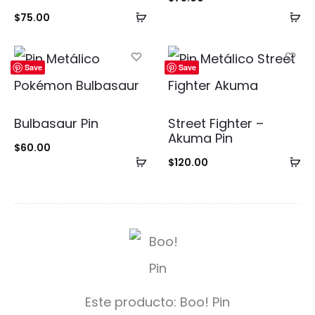
o con
5.00
Añadir
Añ
$
75.00
de 5
al
al
carrito
ca
Save
Save
Bulbasaur Pin
Street Fighter –
Akuma Pin
$
60.00
Añadir
Añ
$
120.00
al
al
carrito
ca
B
o
o
Este producto:
Boo! Pin
!