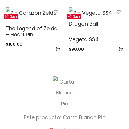
al
al
carrito
ca
Save
Save
The Legend of Zelda
– Heart Pin
Vegeta SS4
$
100.00
Añadir
Añ
$
90.00
al
al
carrito
ca
C
a
r
t
Este producto:
Carta Blanca Pin
a