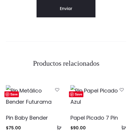
Productos relacionados
Save
Save
Pin Baby Bender
Papel Picado 7 Pin
Añadir
Añ
$
75.00
$
90.00