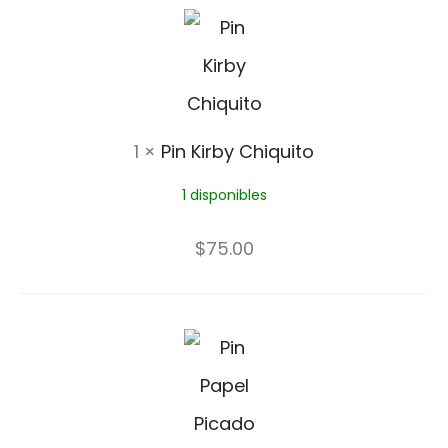
z
P
a
i
n
K
1
×
Pin Kirby Chiquito
i
1 disponibles
r
b
$
75.00
y
C
P
h
a
i
p
q