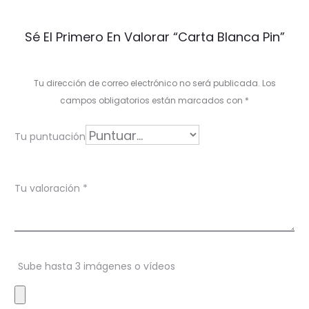
V
Sé El Primero En Valorar “Carta Blanca Pin”
a
l
Tu dirección de correo electrónico no será publicada.
Los
o
campos obligatorios están marcados con
*
r
Tu puntuación
a
c
Tu valoración
*
i
o
n
Sube hasta 3 imágenes o vídeos
e
s