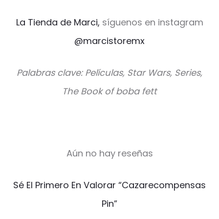
La Tienda de Marci,
síguenos en instagram
@marcistoremx
Palabras clave: Películas, Star Wars, Series,
The Book of boba fett
Aún no hay reseñas
V
Sé El Primero En Valorar “Cazarecompensas
a
Pin”
l