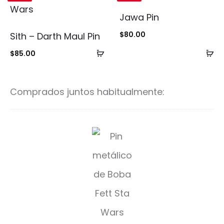
Jawa Pin
$
80.00
Sith – Darth Maul Pin
Añadir
Añ
$
85.00
al
al
carrito
ca
Comprados juntos habitualmente:
C
a
z
a
r