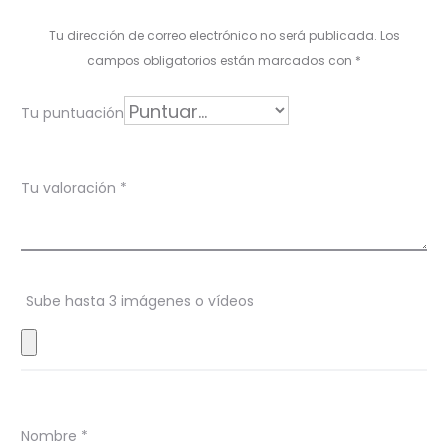
o
Tu dirección de correo electrónico no será publicada.
Los
r
campos obligatorios están marcados con
*
a
Tu puntuación
c
i
Tu valoración
*
o
n
e
s
Sube hasta 3 imágenes o vídeos
Nombre
*