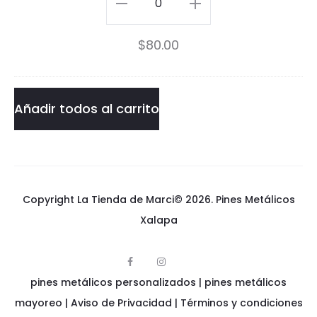
Pin
n
e
Boba
P
$
80.00
t
Fett
i
t
Lego
n
L
cantidad
Añadir todos al carrito
e
g
o
Copyright La Tienda de Marci© 2026.
Pines Metálicos
Xalapa
F
I
p
a
n
pines metálicos personalizados
i
|
pines metálicos
c
s
n
e
t
e
mayoreo
|
Aviso de Privacidad
|
Términos y condiciones
b
a
s
o
g