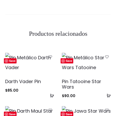
Productos relacionados
Save
Save
Darth Vader Pin
Pin Tatooine Star
Wars
$
85.00
Añadir
Añ
$
90.00
al
al
carrito
ca
Save
Save