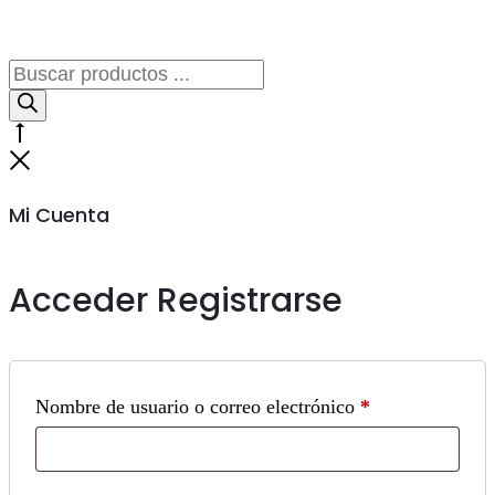
Búsqueda
de
productos
Go
to
Cerrar
top
Mi Cuenta
Acceder
Registrarse
Obligatorio
Nombre de usuario o correo electrónico
*