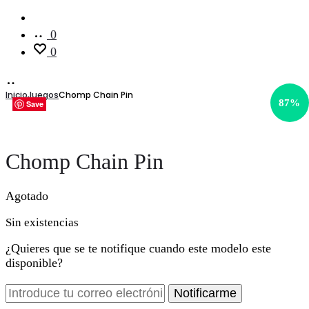
Cuenta
0
0
Inicio
Juegos
Chomp Chain Pin
87%
Save
Save
Save
Save
Save
Save
Chomp Chain Pin
Agotado
Sin existencias
¿Quieres que se te notifique cuando este modelo este
disponible?
Notificarme