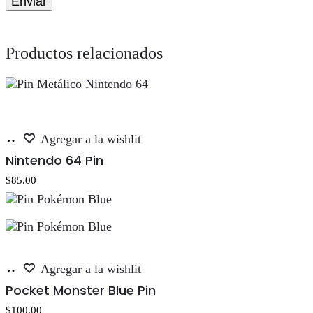
Productos relacionados
Añadir
Agregar a la wishlit
al
Nintendo 64 Pin
carrito
$
85.00
Añadir
Agregar a la wishlit
al
Pocket Monster Blue Pin
carrito
$
100.00