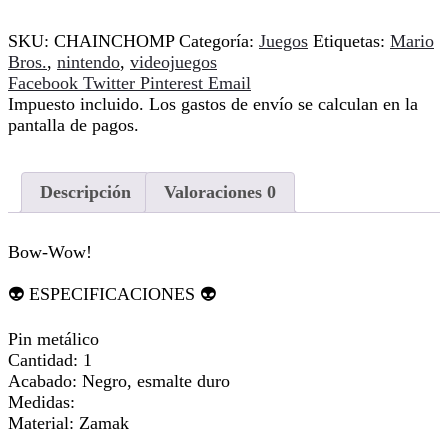
SKU:
CHAINCHOMP
Categoría:
Juegos
Etiquetas:
Mario
Bros.
,
nintendo
,
videojuegos
Compartir
Facebook
Twitter
Pinterest
Email
Impuesto incluido. Los gastos de envío se calculan en la
pantalla de pagos.
Descripción
Valoraciones
0
Bow-Wow!
👽 ESPECIFICACIONES 👽
Pin metálico
Cantidad: 1
Acabado: Negro, esmalte duro
Medidas:
Material: Zamak