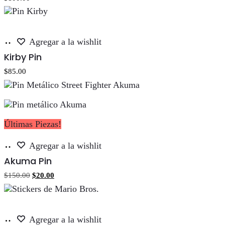
Añadir
Agregar a la wishlit
al
Kirby Pin
carrito
$
85.00
Últimas Piezas!
Añadir
Agregar a la wishlit
al
Akuma Pin
carrito
El
El
$
150.00
$
20.00
precio
precio
original
actual
era:
es:
$150.00.
$20.00.
Añadir
Agregar a la wishlit