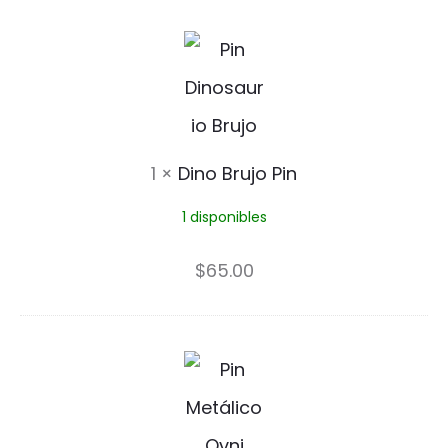
r
D
i
n
o
1
×
Dino Brujo Pin
B
1 disponibles
r
u
$
65.00
j
o
S
P
á
i
c