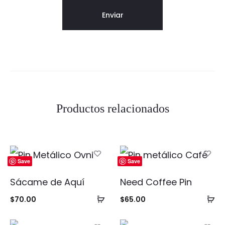
Productos relacionados
Save
Save
Sácame de Aquí
Need Coffee Pin
Añadir
Añ
$
70.00
$
65.00
al
al