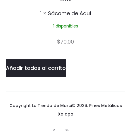
n
a
1
×
Sácame de Aquí
m
1 disponibles
e
d
$
70.00
e
A
Añadir todos al carrito
q
u
í
Copyright La Tienda de Marci© 2026.
Pines Metálicos
Xalapa