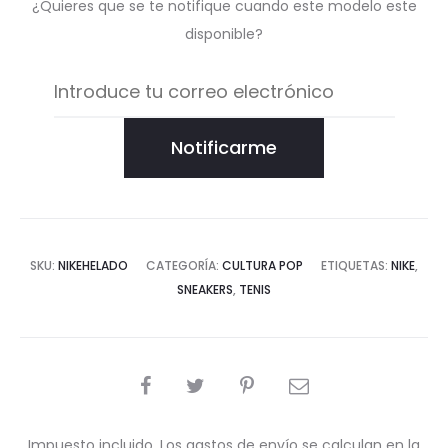
¿Quieres que se te notifique cuando este modelo este
disponible?
Notificarme
SKU:
NIKEHELADO
CATEGORÍA:
CULTURA POP
ETIQUETAS:
NIKE
,
SNEAKERS
,
TENIS
COMPARTIR
Impuesto incluido. Los gastos de envío se calculan en la