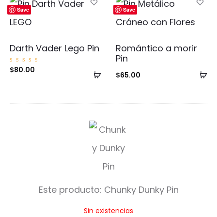
carrito
ca
Save
Save
Darth Vader Lego Pin
Romántico a morir
Pin
Valorad
$
80.00
Añadir
Añ
o con
$
65.00
5.00
de 5
al
al
carrito
ca
C
h
u
n
Este producto:
Chunky Dunky Pin
k
Sin existencias
y