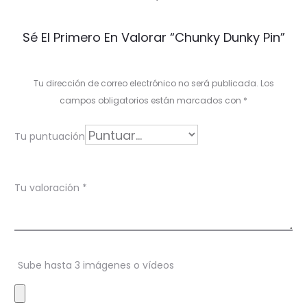
V
Sé El Primero En Valorar “Chunky Dunky Pin”
a
l
Tu dirección de correo electrónico no será publicada.
Los
o
campos obligatorios están marcados con
*
r
Tu puntuación
a
c
Tu valoración
*
i
o
n
Sube hasta 3 imágenes o vídeos
e
s