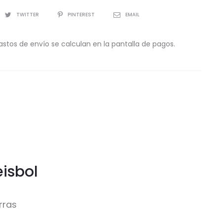
TWITTER
PINTEREST
EMAIL
astos de envío se calculan en la pantalla de pagos.
eisbol
rras