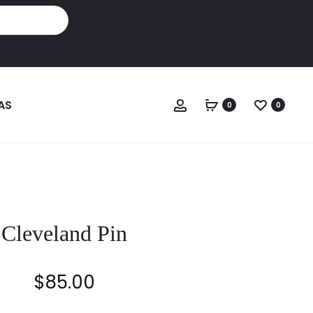
Cuenta
AS
0
0
Cleveland Pin
$
85.00