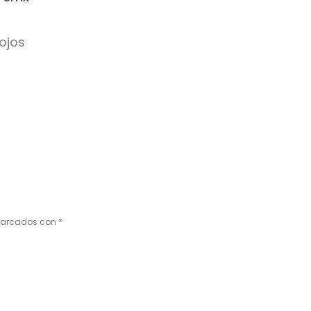
rojos
 marcados con
*