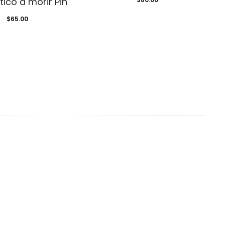
ico a morir Pin
$
65.00