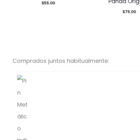
Panda Ori
Valorad
$
55.00
o con
5.00
de 5
$
75.00
Comprados juntos habitualmente: