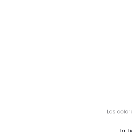
Los color
La T