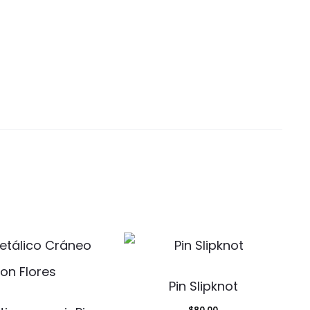
Pin Slipknot
$
80.00