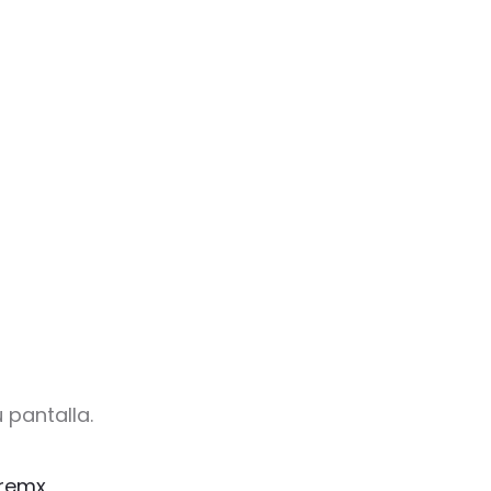
 pantalla.
remx