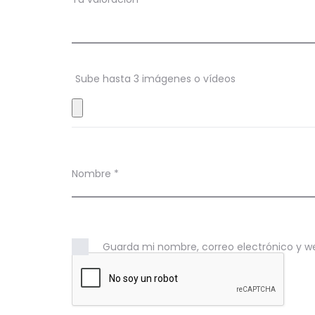
c
i
o
n
Sube hasta 3 imágenes o vídeos
e
s
Nombre
*
Guarda mi nombre, correo electrónico y w