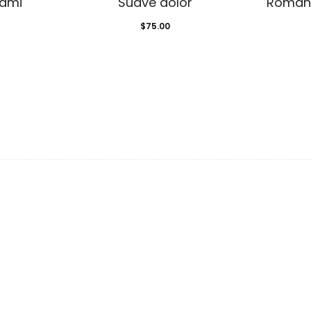
gami
Suave dolor
Románt
$
75.00