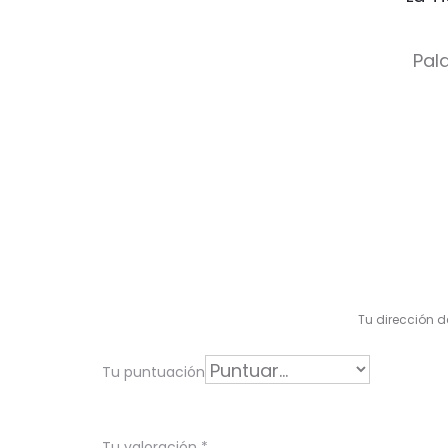
Pala
V
a
l
Tu dirección d
o
r
Tu puntuación
a
Tu valoración
*