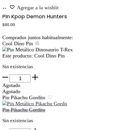
Añadir
Agregar a la wishlit
al
Pin Kpop Demon Hunters
carrito
$
80.00
Comprados juntos habitualmente:
Cool Dino Pin
Este producto:
Cool Dino Pin
Sin existencias
Cool
Dino
Agotado
Pin
Agotado
cantidad
Pin Pikachu Gordito
Pin Pikachu Gordito
Sin existencias