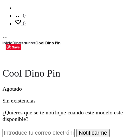
Cuenta
0
0
Inicio
Dinosaurios
Cool Dino Pin
Save
Save
Save
Save
Save
Save
Cool Dino Pin
Agotado
Sin existencias
¿Quieres que se te notifique cuando este modelo este
disponible?
Notificarme