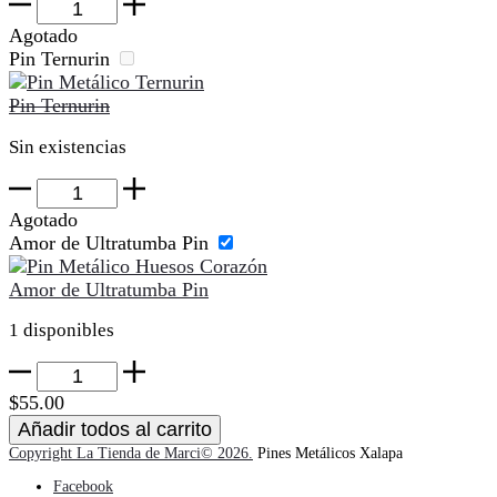
Pin
Pikachu
Agotado
Gordito
Pin Ternurin
cantidad
Pin Ternurin
Sin existencias
Pin
Ternurin
Agotado
cantidad
Amor de Ultratumba Pin
Amor de Ultratumba Pin
1 disponibles
Amor
de
$
55.00
Ultratumba
Añadir todos al carrito
Pin
Copyright La Tienda de Marci© 2026.
Pines Metálicos Xalapa
cantidad
Facebook