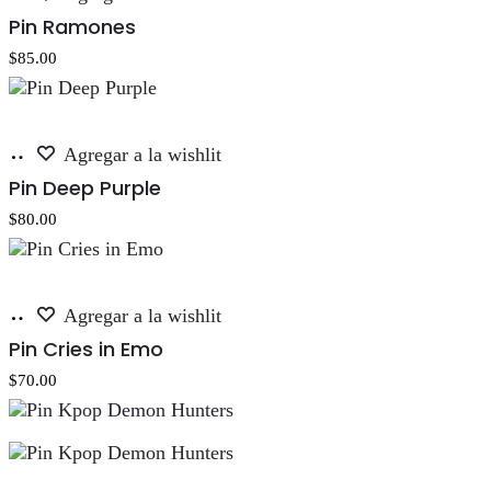
al
Pin Ramones
carrito
$
85.00
Añadir
Agregar a la wishlit
al
Pin Deep Purple
carrito
$
80.00
Añadir
Agregar a la wishlit
al
Pin Cries in Emo
carrito
$
70.00