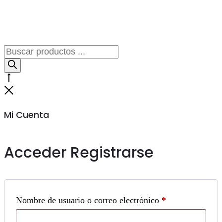
Búsqueda
de
productos
Go
to
Cerrar
top
Mi Cuenta
Acceder
Registrarse
Obligatorio
Nombre de usuario o correo electrónico
*