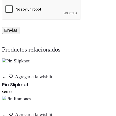
Productos relacionados
Añadir
Agregar a la wishlit
al
Pin Slipknot
carrito
$
80.00
Añadir
Agregar a la wishlit