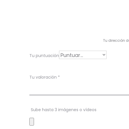
V
a
l
Tu dirección d
o
r
Tu puntuación
a
c
Tu valoración
*
i
o
n
Sube hasta 3 imágenes o vídeos
e