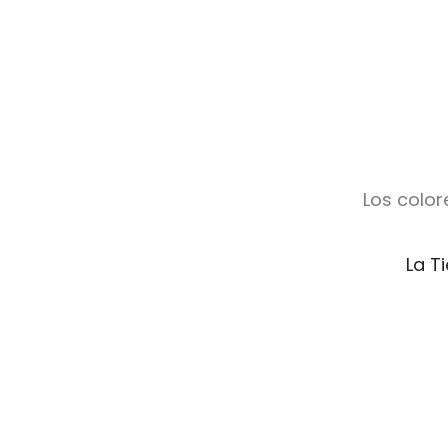
Los color
La T