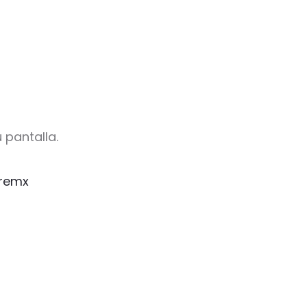
 pantalla.
remx