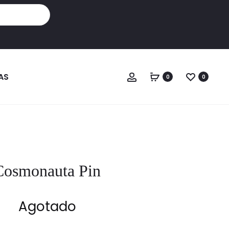
Cuenta
AS
0
0
Cosmonauta Pin
Agotado