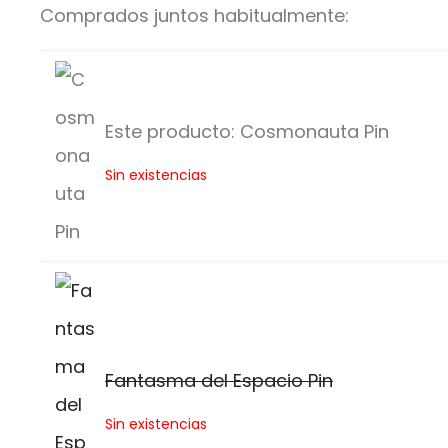
Comprados juntos habitualmente:
Este producto:
Cosmonauta Pin
C
Sin existencias
o
s
m
o
n
Fantasma del Espacio Pin
a
F
Sin existencias
u